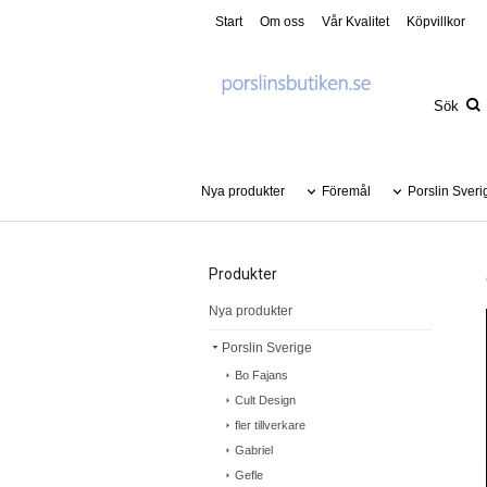
Start
Om oss
Vår Kvalitet
Köpvillkor
Nya produkter
Föremål
Porslin Sveri
Produkter
Nya produkter
Porslin Sverige
Bo Fajans
Cult Design
fler tillverkare
Gabriel
Gefle