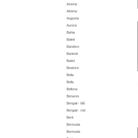
Astoria
Athena
Augusta
Aurora
Bahia
Balett
Bandero
Bankett
Batist
Beatrice
Bella
Bella
Bellona
Benares
Bengali - blå
Bengali - röd
Berit
Bermuda
Bermuda