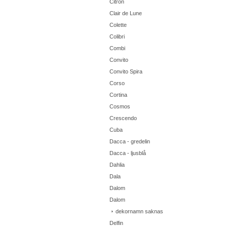
Citron
Clair de Lune
Colette
Colibri
Combi
Convito
Convito Spira
Corso
Cortina
Cosmos
Crescendo
Cuba
Dacca - gredelin
Dacca - ljusblå
Dahlia
Dala
Dalom
Dalom
dekornamn saknas
Delfin