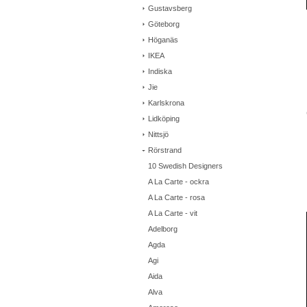
Gustavsberg
Göteborg
Höganäs
IKEA
Indiska
Jie
Karlskrona
Lidköping
Nittsjö
Rörstrand
10 Swedish Designers
A La Carte - ockra
A La Carte - rosa
A La Carte - vit
Adelborg
Agda
Agi
Aida
Alva