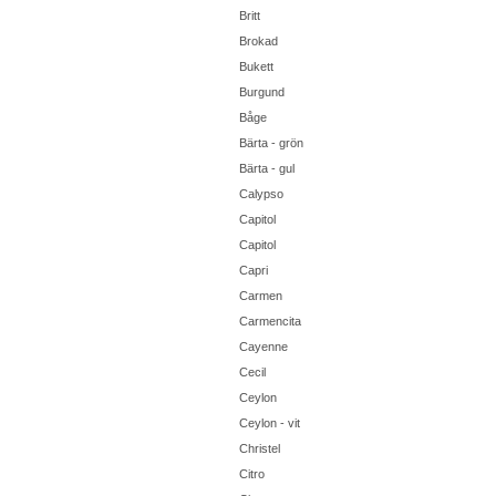
Britt
Brokad
Bukett
Burgund
Båge
Bärta - grön
Bärta - gul
Calypso
Capitol
Capitol
Capri
Carmen
Carmencita
Cayenne
Cecil
Ceylon
Ceylon - vit
Christel
Citro