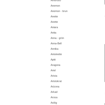
Amoroso
Anemon
Anemon - brun
Anette
Anette
Aniara
Anita
Anna - grön
Anna-Bell
Annika
Antoinette
Aptit
Aragona
Ariel
Arista
Aristokrat
Arizona
Arkad
Arosa
Aslög