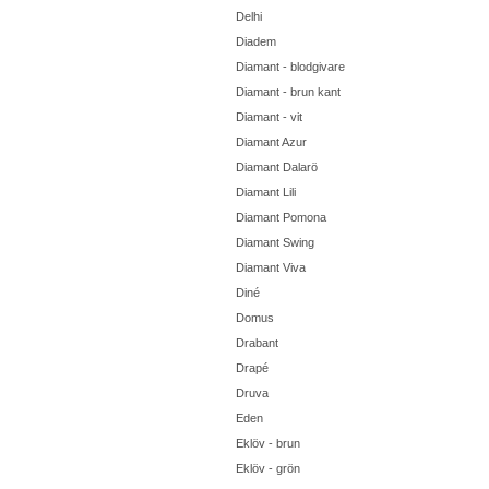
Delhi
Diadem
Diamant - blodgivare
Diamant - brun kant
Diamant - vit
Diamant Azur
Diamant Dalarö
Diamant Lili
Diamant Pomona
Diamant Swing
Diamant Viva
Diné
Domus
Drabant
Drapé
Druva
Eden
Eklöv - brun
Eklöv - grön