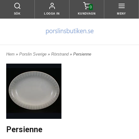
0
SÖK
LOGGA IN
KUNDVAGN
MENY
Hem
»
Porslin Sverige
»
Rörstrand
» Persienne
Persienne