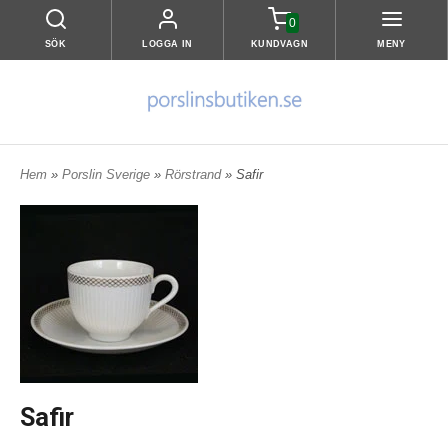
0
SÖK
LOGGA IN
KUNDVAGN
MENY
Hem
»
Porslin Sverige
»
Rörstrand
» Safir
Safir