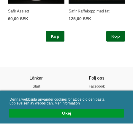
Safir Assiett
Safir Kaffekopp med fat
60,00 SEK
125,00 SEK
Köp
Köp
Länkar
Följ oss
Start
Facebook
Om oss
Instagram
Denna webbsida använder cookies för att ge dig den bästa
Vår Kvalitet
Twitter
upplevelsen av webbsidan.
Mer information
Köpvillkor
Pinterest
Okej
Mail:
info@porslinsbutiken.se
| Tel: 0730 - 45 40 04 | E-handelslösning från
eValent Group