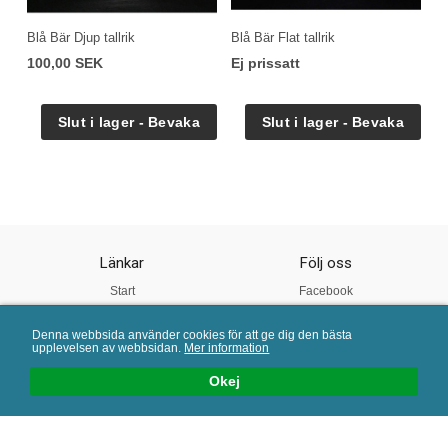
Blå Bär Djup tallrik
Blå Bär Flat tallrik
100,00 SEK
Ej prissatt
Länkar
Följ oss
Start
Facebook
Om oss
Instagram
Denna webbsida använder cookies för att ge dig den bästa
Vår Kvalitet
Twitter
upplevelsen av webbsidan.
Mer information
Köpvillkor
Pinterest
Okej
Mail:
info@porslinsbutiken.se
| Tel: 0730 - 45 40 04 | E-handelslösning från
eValent Group