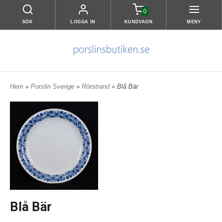
0
SÖK
LOGGA IN
KUNDVAGN
MENY
Hem
»
Porslin Sverige
»
Rörstrand
» Blå Bär
Blå Bär