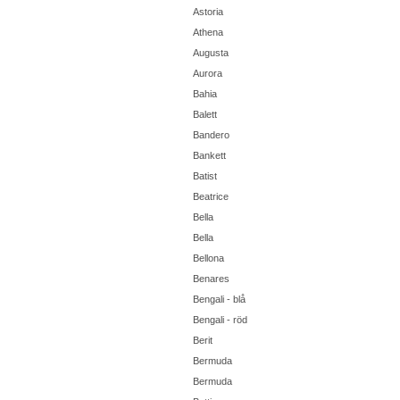
Astoria
Athena
Augusta
Aurora
Bahia
Balett
Bandero
Bankett
Batist
Beatrice
Bella
Bella
Bellona
Benares
Bengali - blå
Bengali - röd
Berit
Bermuda
Bermuda