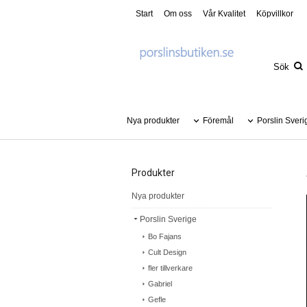
Start
Om oss
Vår Kvalitet
Köpvillkor
Nya produkter
Föremål
Porslin Sveri
Produkter
Nya produkter
Porslin Sverige
Bo Fajans
Cult Design
fler tillverkare
Gabriel
Gefle