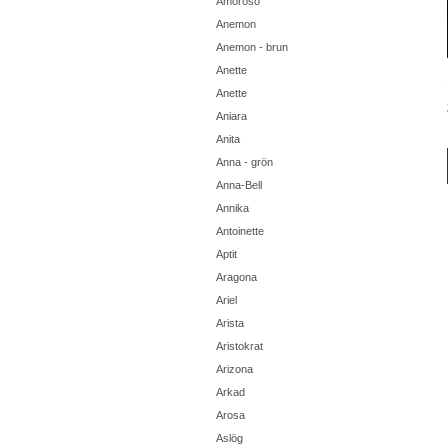
Amoroso
Anemon
Anemon - brun
Anette
Anette
Aniara
Anita
Anna - grön
Anna-Bell
Annika
Antoinette
Aptit
Aragona
Ariel
Arista
Aristokrat
Arizona
Arkad
Arosa
Aslög