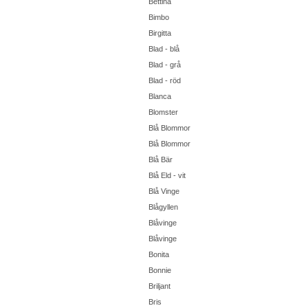
Bettina
Bimbo
Birgitta
Blad - blå
Blad - grå
Blad - röd
Blanca
Blomster
Blå Blommor
Blå Blommor
Blå Bär
Blå Eld - vit
Blå Vinge
Blågyllen
Blåvinge
Blåvinge
Bonita
Bonnie
Briljant
Bris