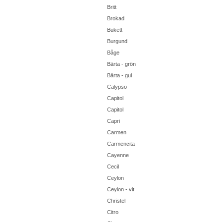
Britt
Brokad
Bukett
Burgund
Båge
Bärta - grön
Bärta - gul
Calypso
Capitol
Capitol
Capri
Carmen
Carmencita
Cayenne
Cecil
Ceylon
Ceylon - vit
Christel
Citro