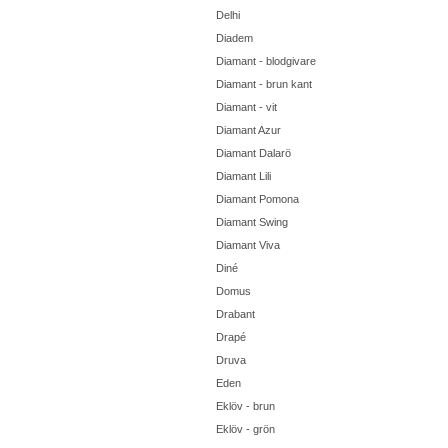
Delhi
Diadem
Diamant - blodgivare
Diamant - brun kant
Diamant - vit
Diamant Azur
Diamant Dalarö
Diamant Lili
Diamant Pomona
Diamant Swing
Diamant Viva
Diné
Domus
Drabant
Drapé
Druva
Eden
Eklöv - brun
Eklöv - grön