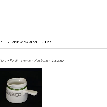
ge
Porslin andra länder
Glas
Hem
»
Porslin Sverige
»
Rörstrand
» Susanne