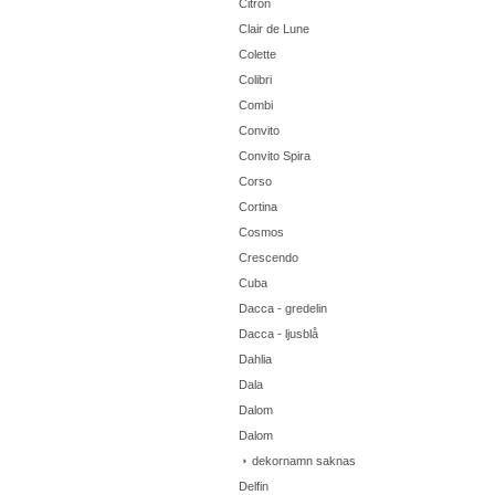
Citron
Clair de Lune
Colette
Colibri
Combi
Convito
Convito Spira
Corso
Cortina
Cosmos
Crescendo
Cuba
Dacca - gredelin
Dacca - ljusblå
Dahlia
Dala
Dalom
Dalom
dekornamn saknas
Delfin