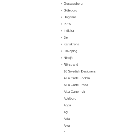
Gustavsberg
Göteborg
Höganäs
IKEA
Indiska
Jie
Karlskrona
Lidköping
Nittsjö
Rörstrand
10 Swedish Designers
A La Carte - ockra
A La Carte - rosa
A La Carte - vit
Adelborg
Agda
Agi
Aida
Alva