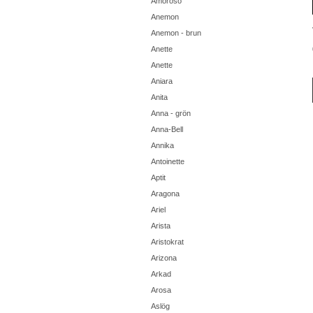
Amoroso
Anemon
Anemon - brun
Anette
Anette
Aniara
Anita
Anna - grön
Anna-Bell
Annika
Antoinette
Aptit
Aragona
Ariel
Arista
Aristokrat
Arizona
Arkad
Arosa
Aslög