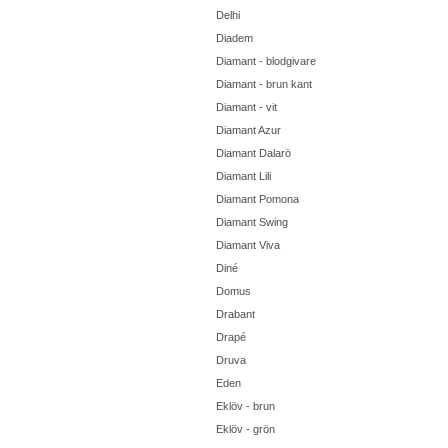
Delhi
Diadem
Diamant - blodgivare
Diamant - brun kant
Diamant - vit
Diamant Azur
Diamant Dalarö
Diamant Lili
Diamant Pomona
Diamant Swing
Diamant Viva
Diné
Domus
Drabant
Drapé
Druva
Eden
Eklöv - brun
Eklöv - grön