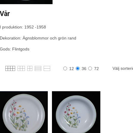
Vår
I produktion: 1952 -1958
Dekoration: Ägnsblommor och grön rand
Gods: Flintgods
Välj sorter
12
36
72