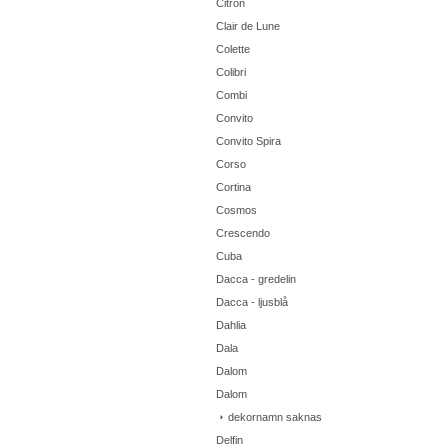
Citron
Clair de Lune
Colette
Colibri
Combi
Convito
Convito Spira
Corso
Cortina
Cosmos
Crescendo
Cuba
Dacca - gredelin
Dacca - ljusblå
Dahlia
Dala
Dalom
Dalom
dekornamn saknas
Delfin