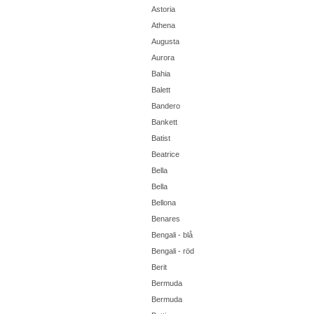
Astoria
Athena
Augusta
Aurora
Bahia
Balett
Bandero
Bankett
Batist
Beatrice
Bella
Bella
Bellona
Benares
Bengali - blå
Bengali - röd
Berit
Bermuda
Bermuda