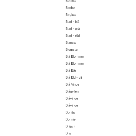
Bettina
Bimbo
Birgitta
Blad - blå
Blad - grå
Blad - röd
Blanca
Blomster
Blå Blommor
Blå Blommor
Blå Bär
Blå Eld - vit
Blå Vinge
Blågyllen
Blåvinge
Blåvinge
Bonita
Bonnie
Briljant
Bris