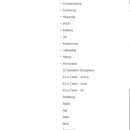
Gustavsberg
Göteborg
Höganäs
IKEA
Indiska
Jie
Karlskrona
Lidköping
Nittsjö
Rörstrand
10 Swedish Designers
A La Carte - ockra
A La Carte - rosa
A La Carte - vit
Adelborg
Agda
Agi
Aida
Alva