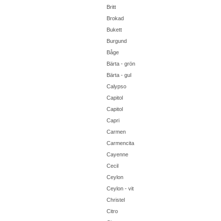
Britt
Brokad
Bukett
Burgund
Båge
Bärta - grön
Bärta - gul
Calypso
Capitol
Capitol
Capri
Carmen
Carmencita
Cayenne
Cecil
Ceylon
Ceylon - vit
Christel
Citro