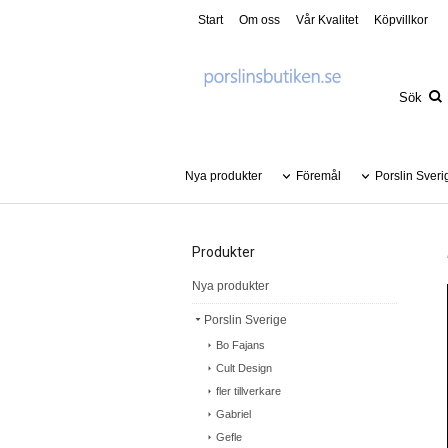
Start
Om oss
Vår Kvalitet
Köpvillkor
Nya produkter
Föremål
Porslin Sveri
Produkter
Nya produkter
Porslin Sverige
Bo Fajans
Cult Design
fler tillverkare
Gabriel
Gefle