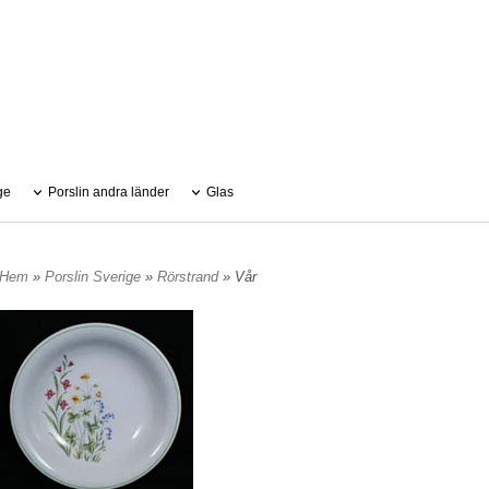
ge
Porslin andra länder
Glas
Hem
»
Porslin Sverige
»
Rörstrand
» Vår