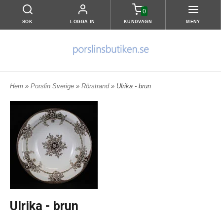
0
SÖK
LOGGA IN
KUNDVAGN
MENY
Hem
»
Porslin Sverige
»
Rörstrand
» Ulrika - brun
Ulrika - brun