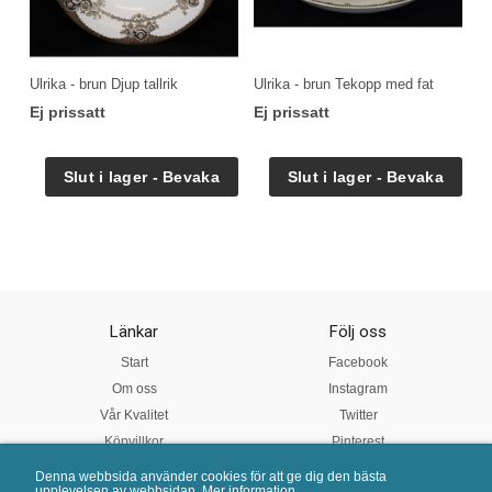
Ulrika - brun Djup tallrik
Ulrika - brun Tekopp med fat
Ej prissatt
Ej prissatt
Länkar
Följ oss
Start
Facebook
Om oss
Instagram
Vår Kvalitet
Twitter
Köpvillkor
Pinterest
Denna webbsida använder cookies för att ge dig den bästa
upplevelsen av webbsidan.
Mer information