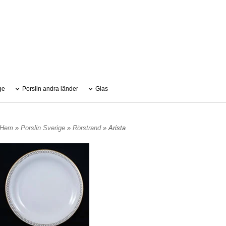
ge
Porslin andra länder
Glas
Hem
»
Porslin Sverige
»
Rörstrand
» Arista