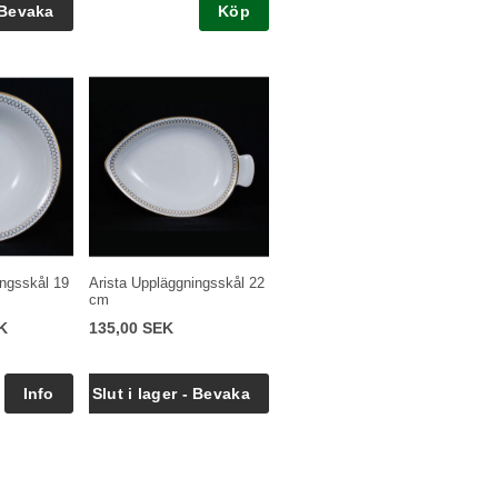
Köp
ingsskål 19
Arista Uppläggningsskål 22
cm
K
135,00 SEK