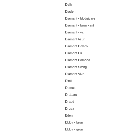
Delhi
Diadem
Diamant - blodgivare
Diamant - brun kant
Diamant - vit
Diamant Azur
Diamant Dalarö
Diamant Lili
Diamant Pomona
Diamant Swing
Diamant Viva
Diné
Domus
Drabant
Drapé
Druva
Eden
Eklöv - brun
Eklöv - grön