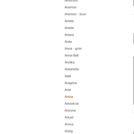
Amoroso
Anemon
Anemon - brun
Anette
Anette
Aniara
Anita
Anna - grön
Anna-Bell
Annika
Antoinette
Aptit
Aragona
Ariel
Arista
Aristokrat
Arizona
Arkad
Arosa
Aslög