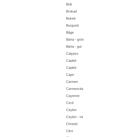
Britt
Brokad
Bukett
Burgund
Båge
Bärta - grön
Bärta - gul
Calypso
Capitol
Capitol
Capri
Carmen
Carmencita
Cayenne
Cecil
Ceylon
Ceylon - vit
Christel
Citro