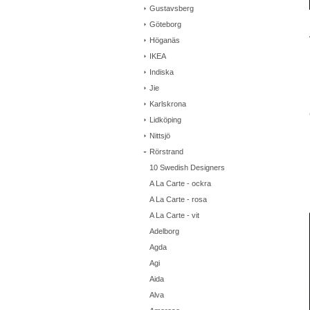
Gustavsberg
Göteborg
Höganäs
IKEA
Indiska
Jie
Karlskrona
Lidköping
Nittsjö
Rörstrand
10 Swedish Designers
A La Carte - ockra
A La Carte - rosa
A La Carte - vit
Adelborg
Agda
Agi
Aida
Alva