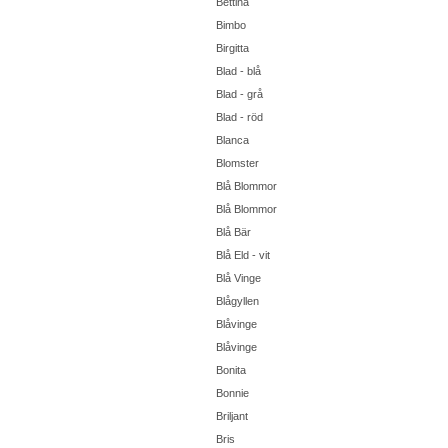
Bettina
Bimbo
Birgitta
Blad - blå
Blad - grå
Blad - röd
Blanca
Blomster
Blå Blommor
Blå Blommor
Blå Bär
Blå Eld - vit
Blå Vinge
Blågyllen
Blåvinge
Blåvinge
Bonita
Bonnie
Briljant
Bris