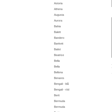
Astoria
Athena
Augusta
Aurora
Bahia
Balett
Bandero
Bankett
Batist
Beatrice
Bella
Bella
Bellona
Benares
Bengali - blå
Bengali - röd
Berit
Bermuda
Bermuda