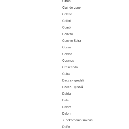
Citron
Clair de Lune
Colette
Colibri
Combi
Convito
Convito Spira
Corso
Cortina
Cosmos
Crescendo
Cuba
Dacca - gredelin
Dacca - ljusblå
Dahlia
Dala
Dalom
Dalom
dekornamn saknas
Delfin