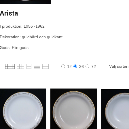
Arista
I produktion: 1956 -1962
Dekoration: guldbård och guldkant
Gods: Flintgods
Välj sorter
12
36
72