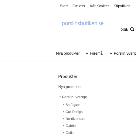
Start
Om oss
Vår Kvalitet
Köpvillkor
Nya produkter
Föremål
Porslin Sveri
Produkter
Nya produkter
Porslin Sverige
Bo Fajans
Cult Design
fler tillverkare
Gabriel
Gefle