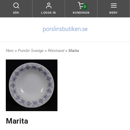
0
SÖK
LOGGA IN
KUNDVAGN
MENY
Hem
»
Porslin Sverige
»
Rörstrand
» Marita
Marita