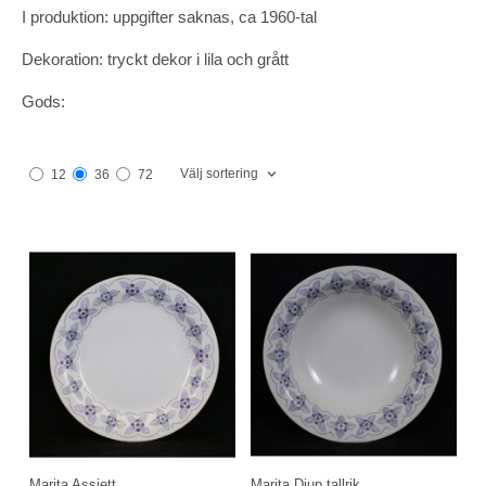
I produktion: uppgifter saknas, ca 1960-tal
Dekoration: tryckt dekor i lila och grått
Gods:
Välj sortering
12
36
72
Marita Assiett
Marita Djup tallrik