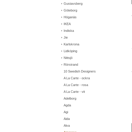
Gustavsberg
Göteborg
Höganäs
IKEA
Indiska
Jie
Karlskrona
Lidköping
Nittsjö
Rörstrand
10 Swedish Designers
A La Carte - ockra
A La Carte - rosa
A La Carte - vit
Adelborg
Agda
Agi
Aida
Alva