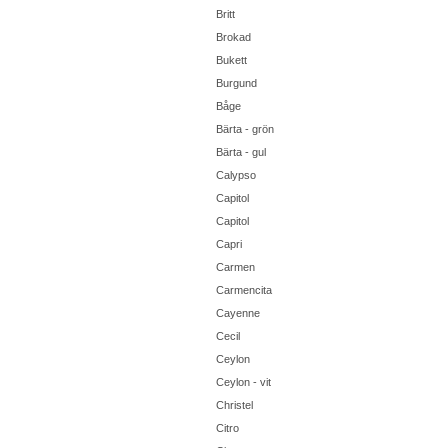
Britt
Brokad
Bukett
Burgund
Båge
Bärta - grön
Bärta - gul
Calypso
Capitol
Capitol
Capri
Carmen
Carmencita
Cayenne
Cecil
Ceylon
Ceylon - vit
Christel
Citro