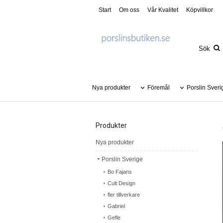
Start
Om oss
Vår Kvalitet
Köpvillkor
Nya produkter
Föremål
Porslin Sveri
Produkter
Nya produkter
Porslin Sverige
Bo Fajans
Cult Design
fler tillverkare
Gabriel
Gefle