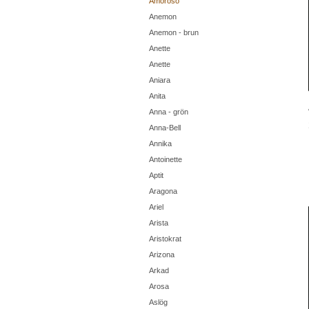
Amoroso
Anemon
Anemon - brun
Anette
Anette
Aniara
Anita
Anna - grön
Anna-Bell
Annika
Antoinette
Aptit
Aragona
Ariel
Arista
Aristokrat
Arizona
Arkad
Arosa
Aslög