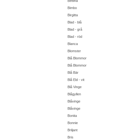
Bettina
Bimbo
Birgitta
Blad - blå
Blad - grå
Blad - röd
Blanca
Blomster
Blå Blommor
Blå Blommor
Blå Bär
Blå Eld - vit
Blå Vinge
Blågyllen
Blåvinge
Blåvinge
Bonita
Bonnie
Briljant
Bris