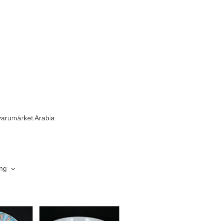
varumärket Arabia
ing