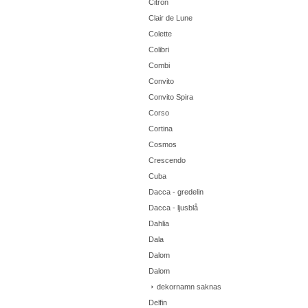
Citron
Clair de Lune
Colette
Colibri
Combi
Convito
Convito Spira
Corso
Cortina
Cosmos
Crescendo
Cuba
Dacca - gredelin
Dacca - ljusblå
Dahlia
Dala
Dalom
Dalom
dekornamn saknas
Delfin