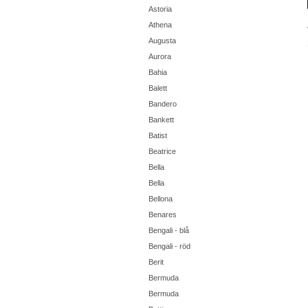
Astoria
Athena
Augusta
Aurora
Bahia
Balett
Bandero
Bankett
Batist
Beatrice
Bella
Bella
Bellona
Benares
Bengali - blå
Bengali - röd
Berit
Bermuda
Bermuda