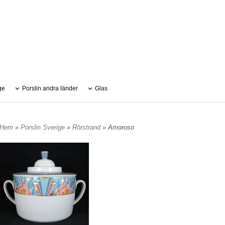
ge
Porslin andra länder
Glas
Hem
»
Porslin Sverige
»
Rörstrand
» Amoroso