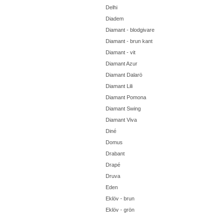
Delhi
Diadem
Diamant - blodgivare
Diamant - brun kant
Diamant - vit
Diamant Azur
Diamant Dalarö
Diamant Lili
Diamant Pomona
Diamant Swing
Diamant Viva
Diné
Domus
Drabant
Drapé
Druva
Eden
Eklöv - brun
Eklöv - grön