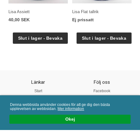
Lisa Assiett
Lisa Flat tallrik
40,00 SEK
Ej prissatt
Länkar
Följ oss
Start
Facebook
Om oss
Instagram
Denna webbsida använder cookies för att ge dig den bästa
Vår Kvalitet
Twitter
upplevelsen av webbsidan.
Mer information
Köpvillkor
Pinterest
Okej
Mail:
info@porslinsbutiken.se
| Tel: 0730 - 45 40 04 | E-handelslösning från
eValent Group