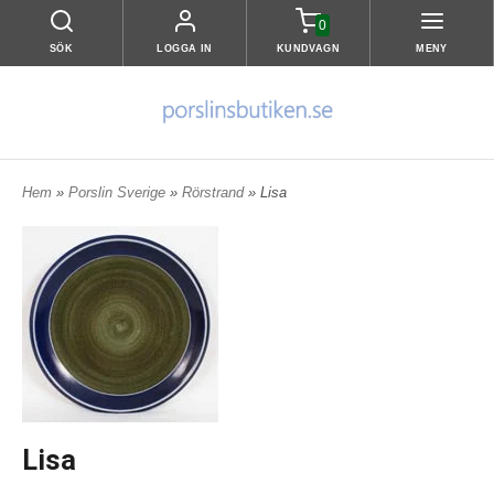
0
SÖK
LOGGA IN
KUNDVAGN
MENY
Hem
»
Porslin Sverige
»
Rörstrand
» Lisa
Lisa