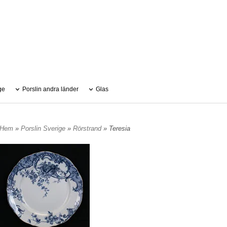
ge
Porslin andra länder
Glas
Hem
»
Porslin Sverige
»
Rörstrand
» Teresia