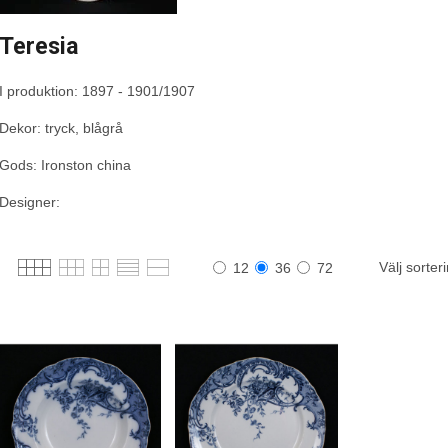
Teresia
I produktion: 1897 - 1901/1907
Dekor: tryck, blågrå
Gods: Ironston china
Designer:
Välj sorter
12
36
72