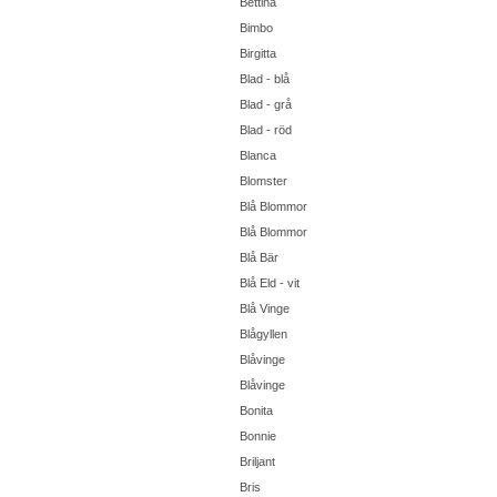
Bettina
Bimbo
Birgitta
Blad - blå
Blad - grå
Blad - röd
Blanca
Blomster
Blå Blommor
Blå Blommor
Blå Bär
Blå Eld - vit
Blå Vinge
Blågyllen
Blåvinge
Blåvinge
Bonita
Bonnie
Briljant
Bris