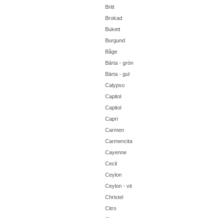
Britt
Brokad
Bukett
Burgund
Båge
Bärta - grön
Bärta - gul
Calypso
Capitol
Capitol
Capri
Carmen
Carmencita
Cayenne
Cecil
Ceylon
Ceylon - vit
Christel
Citro