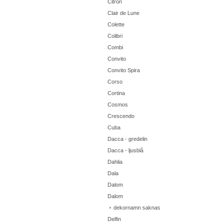
Citron
Clair de Lune
Colette
Colibri
Combi
Convito
Convito Spira
Corso
Cortina
Cosmos
Crescendo
Cuba
Dacca - gredelin
Dacca - ljusblå
Dahlia
Dala
Dalom
Dalom
dekornamn saknas
Delfin