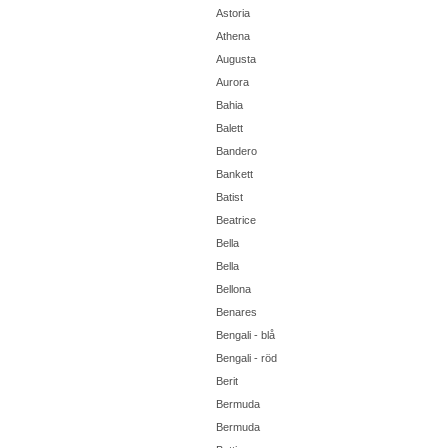
Astoria
Athena
Augusta
Aurora
Bahia
Balett
Bandero
Bankett
Batist
Beatrice
Bella
Bella
Bellona
Benares
Bengali - blå
Bengali - röd
Berit
Bermuda
Bermuda