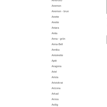
Amoroso
Anemon
Anemon - brun
Anette
Anette
Aniara
Anita
Anna - grön
Anna-Bell
Annika
Antoinette
Aptit
Aragona
Ariel
Arista
Aristokrat
Arizona
Arkad
Arosa
Aslög