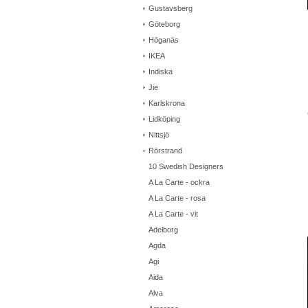
Gustavsberg
Göteborg
Höganäs
IKEA
Indiska
Jie
Karlskrona
Lidköping
Nittsjö
Rörstrand
10 Swedish Designers
A La Carte - ockra
A La Carte - rosa
A La Carte - vit
Adelborg
Agda
Agi
Aida
Alva