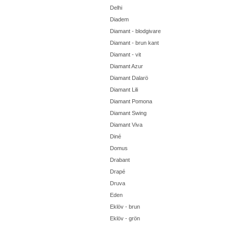
Delhi
Diadem
Diamant - blodgivare
Diamant - brun kant
Diamant - vit
Diamant Azur
Diamant Dalarö
Diamant Lili
Diamant Pomona
Diamant Swing
Diamant Viva
Diné
Domus
Drabant
Drapé
Druva
Eden
Eklöv - brun
Eklöv - grön