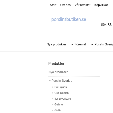
Start
Om oss
Vår Kvalitet
Köpvillkor
Nya produkter
Föremål
Porslin Sveri
Produkter
Nya produkter
Porslin Sverige
Bo Fajans
Cult Design
fler tillverkare
Gabriel
Gefle