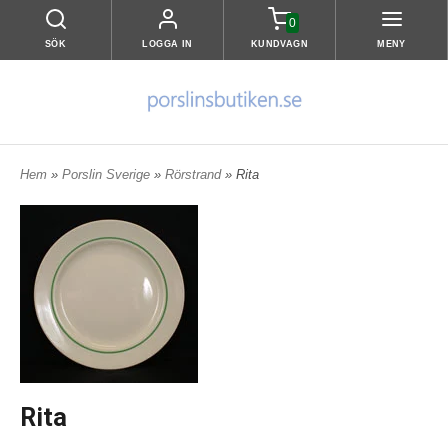
0
SÖK
LOGGA IN
KUNDVAGN
MENY
Hem
»
Porslin Sverige
»
Rörstrand
» Rita
Rita