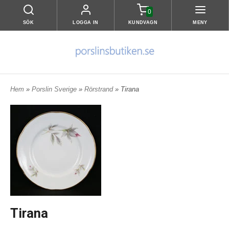
0
SÖK
LOGGA IN
KUNDVAGN
MENY
Hem
»
Porslin Sverige
»
Rörstrand
» Tirana
Tirana