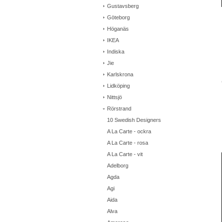
Gustavsberg
Göteborg
Höganäs
IKEA
Indiska
Jie
Karlskrona
Lidköping
Nittsjö
Rörstrand
10 Swedish Designers
A La Carte - ockra
A La Carte - rosa
A La Carte - vit
Adelborg
Agda
Agi
Aida
Alva