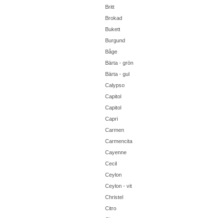
Britt
Brokad
Bukett
Burgund
Båge
Bärta - grön
Bärta - gul
Calypso
Capitol
Capitol
Capri
Carmen
Carmencita
Cayenne
Cecil
Ceylon
Ceylon - vit
Christel
Citro