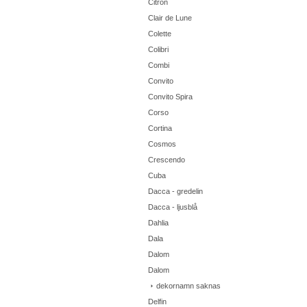
Citron
Clair de Lune
Colette
Colibri
Combi
Convito
Convito Spira
Corso
Cortina
Cosmos
Crescendo
Cuba
Dacca - gredelin
Dacca - ljusblå
Dahlia
Dala
Dalom
Dalom
dekornamn saknas
Delfin