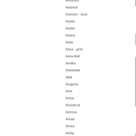
Amoroso
Anemon
Anemon - brun
Anette
Anette
Aniara
Anita
Anna - grön
Anna-Bell
Annika
Antoinette
Aptit
Aragona
Ariel
Arista
Aristokrat
Arizona
Arkad
Arosa
Aslög