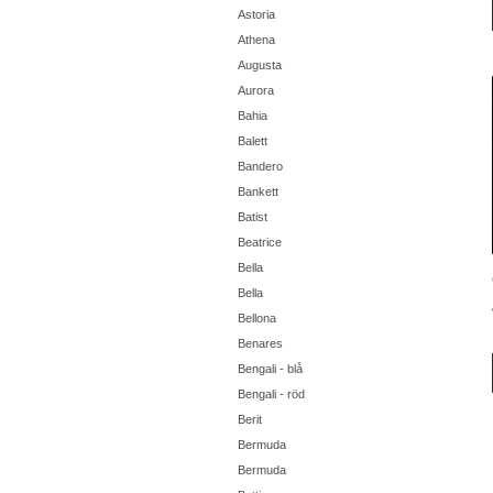
Astoria
Athena
Augusta
Aurora
Bahia
Balett
Bandero
Bankett
Batist
Beatrice
Bella
Bella
Bellona
Benares
Bengali - blå
Bengali - röd
Berit
Bermuda
Bermuda