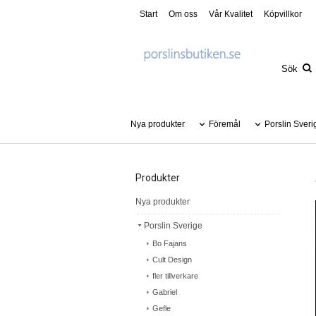
Start
Om oss
Vår Kvalitet
Köpvillkor
Nya produkter
Föremål
Porslin Sveri
Produkter
Nya produkter
Porslin Sverige
Bo Fajans
Cult Design
fler tillverkare
Gabriel
Gefle