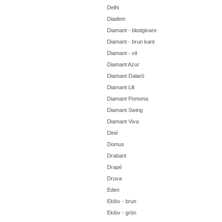
Delhi
Diadem
Diamant - blodgivare
Diamant - brun kant
Diamant - vit
Diamant Azur
Diamant Dalarö
Diamant Lili
Diamant Pomona
Diamant Swing
Diamant Viva
Diné
Domus
Drabant
Drapé
Druva
Eden
Eklöv - brun
Eklöv - grön