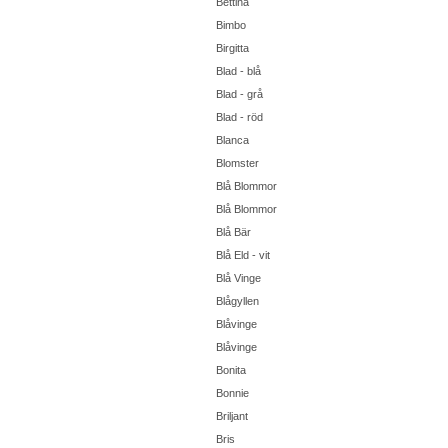
Bettina
Bimbo
Birgitta
Blad - blå
Blad - grå
Blad - röd
Blanca
Blomster
Blå Blommor
Blå Blommor
Blå Bär
Blå Eld - vit
Blå Vinge
Blågyllen
Blåvinge
Blåvinge
Bonita
Bonnie
Briljant
Bris