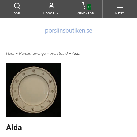
0
SÖK
LOGGA IN
KUNDVAGN
MENY
Hem
»
Porslin Sverige
»
Rörstrand
» Aida
Aida