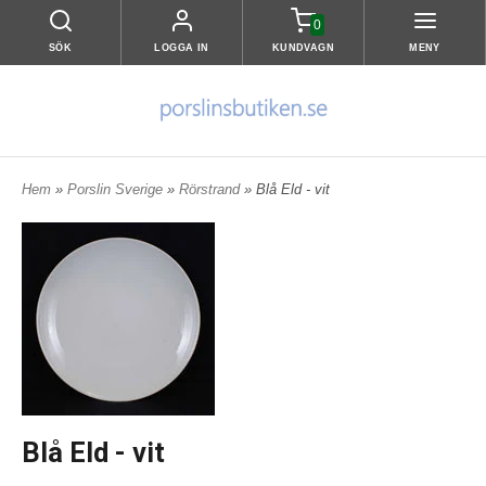
0
SÖK
LOGGA IN
KUNDVAGN
MENY
Hem
»
Porslin Sverige
»
Rörstrand
» Blå Eld - vit
Blå Eld - vit