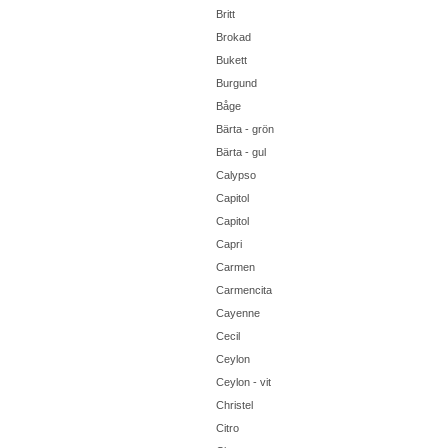
Britt
Brokad
Bukett
Burgund
Båge
Bärta - grön
Bärta - gul
Calypso
Capitol
Capitol
Capri
Carmen
Carmencita
Cayenne
Cecil
Ceylon
Ceylon - vit
Christel
Citro