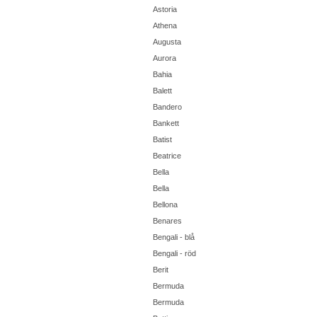
Astoria
Athena
Augusta
Aurora
Bahia
Balett
Bandero
Bankett
Batist
Beatrice
Bella
Bella
Bellona
Benares
Bengali - blå
Bengali - röd
Berit
Bermuda
Bermuda