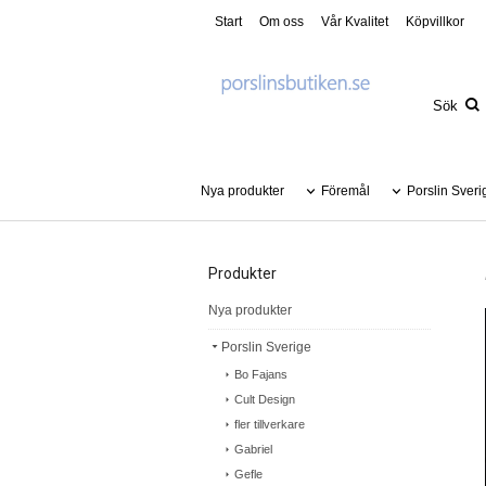
Start
Om oss
Vår Kvalitet
Köpvillkor
Nya produkter
Föremål
Porslin Sveri
Produkter
Nya produkter
Porslin Sverige
Bo Fajans
Cult Design
fler tillverkare
Gabriel
Gefle