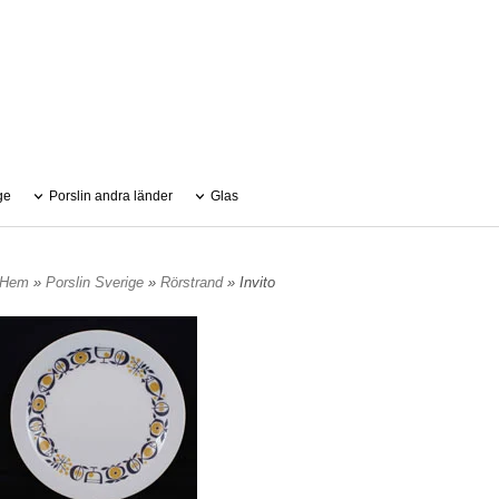
ge
Porslin andra länder
Glas
Hem
»
Porslin Sverige
»
Rörstrand
» Invito