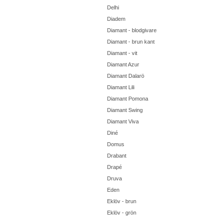
Delhi
Diadem
Diamant - blodgivare
Diamant - brun kant
Diamant - vit
Diamant Azur
Diamant Dalarö
Diamant Lili
Diamant Pomona
Diamant Swing
Diamant Viva
Diné
Domus
Drabant
Drapé
Druva
Eden
Eklöv - brun
Eklöv - grön