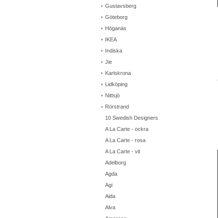
Gustavsberg
Göteborg
Höganäs
IKEA
Indiska
Jie
Karlskrona
Lidköping
Nittsjö
Rörstrand
10 Swedish Designers
A La Carte - ockra
A La Carte - rosa
A La Carte - vit
Adelborg
Agda
Agi
Aida
Alva