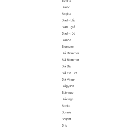
Bettina
Bimbo
Birgitta
Blad - blå
Blad - grå
Blad - röd
Blanca
Blomster
Blå Blommor
Blå Blommor
Blå Bär
Blå Eld - vit
Blå Vinge
Blågyllen
Blåvinge
Blåvinge
Bonita
Bonnie
Briljant
Bris