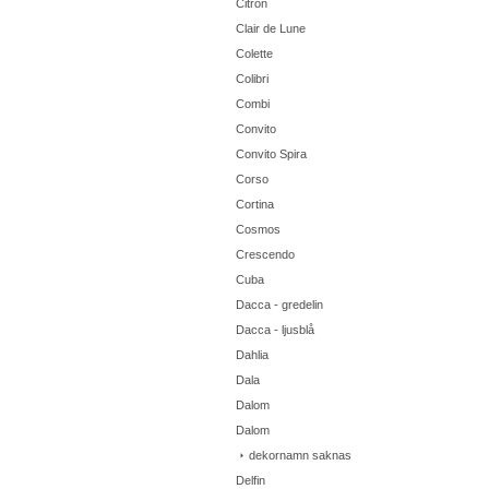
Citron
Clair de Lune
Colette
Colibri
Combi
Convito
Convito Spira
Corso
Cortina
Cosmos
Crescendo
Cuba
Dacca - gredelin
Dacca - ljusblå
Dahlia
Dala
Dalom
Dalom
dekornamn saknas
Delfin