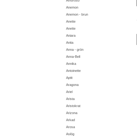
Amoroso
Anemon
Anemon - brun
Anette
Anette
Aniara
Anita
Anna - grön
Anna-Bell
Annika
Antoinette
Aptit
Aragona
Ariel
Arista
Aristokrat
Arizona
Arkad
Arosa
Aslög