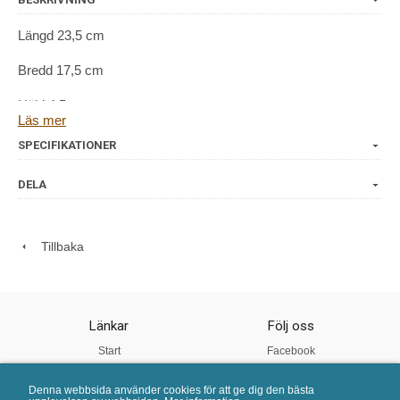
Längd 23,5 cm
Bredd 17,5 cm
Höjd 4,5 cm
Läs mer
SPECIFIKATIONER
DELA
Tillbaka
Länkar
Följ oss
Start
Facebook
Om oss
Instagram
Denna webbsida använder cookies för att ge dig den bästa
Vår Kvalitet
Twitter