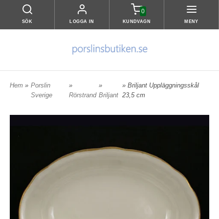
0
SÖK
LOGGA IN
KUNDVAGN
MENY
Hem
»
Porslin
»
»
» Briljant Uppläggningsskål
Sverige
Rörstrand
Briljant
23,5 cm