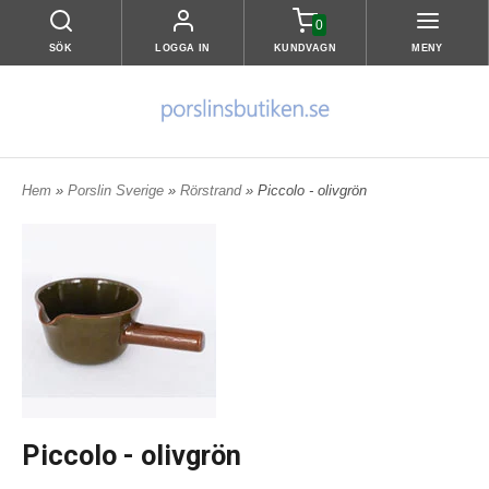
0
SÖK
LOGGA IN
KUNDVAGN
MENY
Hem
»
Porslin Sverige
»
Rörstrand
» Piccolo - olivgrön
Piccolo - olivgrön