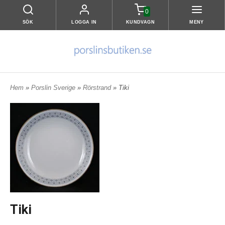
0
SÖK
LOGGA IN
KUNDVAGN
MENY
Hem
»
Porslin Sverige
»
Rörstrand
» Tiki
Tiki