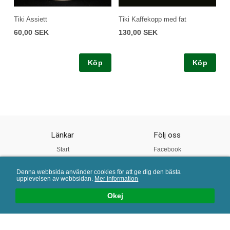
Tiki Assiett
Tiki Kaffekopp med fat
60,00 SEK
130,00 SEK
Köp
Köp
Länkar
Följ oss
Start
Facebook
Om oss
Instagram
Denna webbsida använder cookies för att ge dig den bästa
Vår Kvalitet
Twitter
upplevelsen av webbsidan.
Mer information
Köpvillkor
Pinterest
Okej
Mail:
info@porslinsbutiken.se
| Tel: 0730 - 45 40 04 | E-handelslösning från
eValent Group