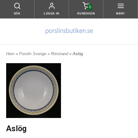
0
SÖK
LOGGA IN
KUNDVAGN
MENY
Hem
»
Porslin Sverige
»
Rörstrand
» Aslög
Aslög