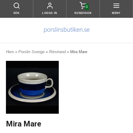
0
SÖK
LOGGA IN
KUNDVAGN
MENY
Hem
»
Porslin Sverige
»
Rörstrand
» Mira Mare
Mira Mare