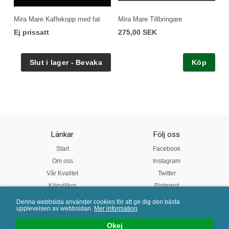
Mira Mare Kaffekopp med fat
Mira Mare Tillbringare
Ej prissatt
275,00 SEK
Köp
Länkar
Följ oss
Start
Facebook
Om oss
Instagram
Vår Kvalitet
Twitter
Köpvillkor
Pinterest
Denna webbsida använder cookies för att ge dig den bästa
upplevelsen av webbsidan.
Mer information
Mail:
info@porslinsbutiken.se
| Tel: 0730 - 45 40 04 | E-handelslösning från
eValent Group
Okej