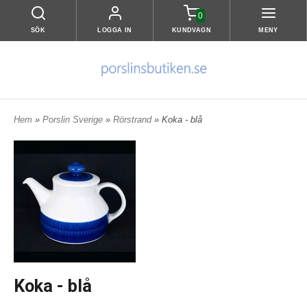
0
SÖK
LOGGA IN
KUNDVAGN
MENY
Hem
»
Porslin Sverige
»
Rörstrand
» Koka - blå
Koka - blå