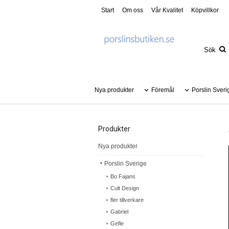
Start
Om oss
Vår Kvalitet
Köpvillkor
Nya produkter
Föremål
Porslin Sveri
Produkter
Nya produkter
Porslin Sverige
Bo Fajans
Cult Design
fler tillverkare
Gabriel
Gefle