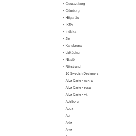
Gustavsberg
Göteborg
Höganäs
IKEA
Indiska
Jie
Karlskrona
Lidköping
Nittsjö
Rörstrand
10 Swedish Designers
A La Carte - ockra
A La Carte - rosa
A La Carte - vit
Adelborg
Agda
Agi
Aida
Alva