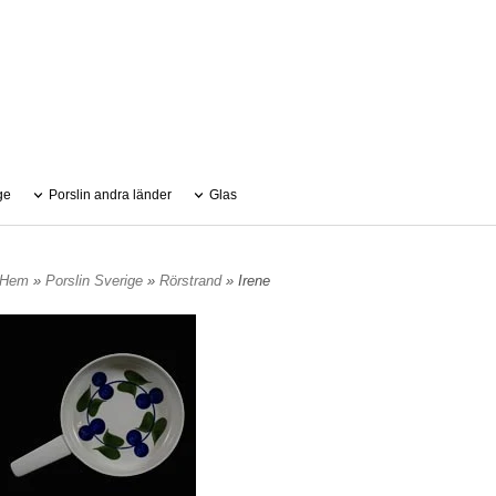
ge
Porslin andra länder
Glas
Hem
»
Porslin Sverige
»
Rörstrand
» Irene