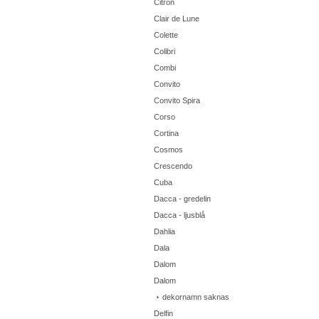
Citron
Clair de Lune
Colette
Colibri
Combi
Convito
Convito Spira
Corso
Cortina
Cosmos
Crescendo
Cuba
Dacca - gredelin
Dacca - ljusblå
Dahlia
Dala
Dalom
Dalom
dekornamn saknas
Delfin