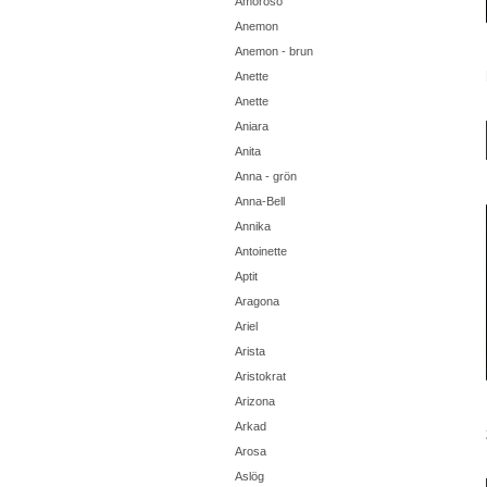
Amoroso
Anemon
Anemon - brun
Anette
Anette
Aniara
Anita
Anna - grön
Anna-Bell
Annika
Antoinette
Aptit
Aragona
Ariel
Arista
Aristokrat
Arizona
Arkad
Arosa
Aslög