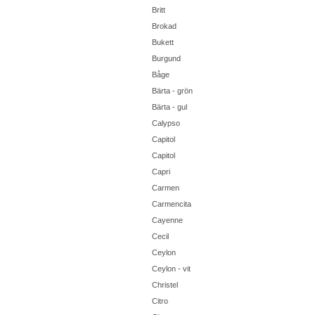
Britt
Brokad
Bukett
Burgund
Båge
Bärta - grön
Bärta - gul
Calypso
Capitol
Capitol
Capri
Carmen
Carmencita
Cayenne
Cecil
Ceylon
Ceylon - vit
Christel
Citro