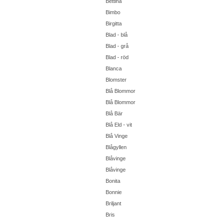
Bettina
Bimbo
Birgitta
Blad - blå
Blad - grå
Blad - röd
Blanca
Blomster
Blå Blommor
Blå Blommor
Blå Bär
Blå Eld - vit
Blå Vinge
Blågyllen
Blåvinge
Blåvinge
Bonita
Bonnie
Briljant
Bris