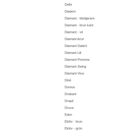
Delhi
Diadem
Diamant - blodgivare
Diamant - brun kant
Diamant - vit
Diamant Azur
Diamant Dalarö
Diamant Lili
Diamant Pomona
Diamant Swing
Diamant Viva
Diné
Domus
Drabant
Drapé
Druva
Eden
Eklöv - brun
Eklöv - grön