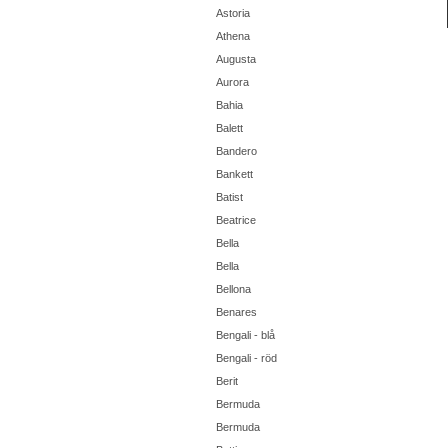
Astoria
Athena
Augusta
Aurora
Bahia
Balett
Bandero
Bankett
Batist
Beatrice
Bella
Bella
Bellona
Benares
Bengali - blå
Bengali - röd
Berit
Bermuda
Bermuda