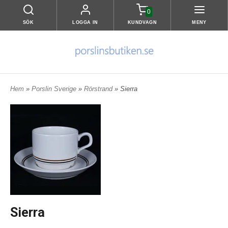
0
SÖK
LOGGA IN
KUNDVAGN
MENY
Hem
»
Porslin Sverige
»
Rörstrand
» Sierra
Sierra