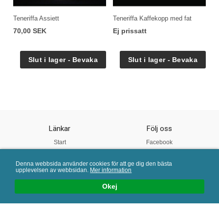
Teneriffa Assiett
Teneriffa Kaffekopp med fat
70,00 SEK
Ej prissatt
Länkar
Följ oss
Start
Facebook
Om oss
Instagram
Denna webbsida använder cookies för att ge dig den bästa
Vår Kvalitet
Twitter
upplevelsen av webbsidan.
Mer information
Köpvillkor
Pinterest
Okej
Mail:
info@porslinsbutiken.se
| Tel: 0730 - 45 40 04 | E-handelslösning från
eValent Group