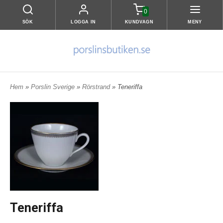
0
SÖK
LOGGA IN
KUNDVAGN
MENY
Hem
»
Porslin Sverige
»
Rörstrand
» Teneriffa
Teneriffa