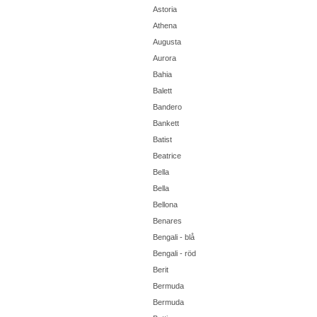
Astoria
Athena
Augusta
Aurora
Bahia
Balett
Bandero
Bankett
Batist
Beatrice
Bella
Bella
Bellona
Benares
Bengali - blå
Bengali - röd
Berit
Bermuda
Bermuda