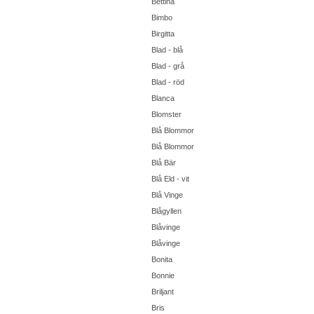
Bettina
Bimbo
Birgitta
Blad - blå
Blad - grå
Blad - röd
Blanca
Blomster
Blå Blommor
Blå Blommor
Blå Bär
Blå Eld - vit
Blå Vinge
Blågyllen
Blåvinge
Blåvinge
Bonita
Bonnie
Briljant
Bris