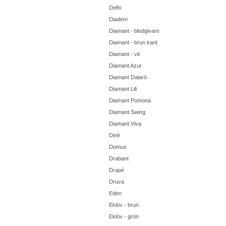
Delhi
Diadem
Diamant - blodgivare
Diamant - brun kant
Diamant - vit
Diamant Azur
Diamant Dalarö
Diamant Lili
Diamant Pomona
Diamant Swing
Diamant Viva
Diné
Domus
Drabant
Drapé
Druva
Eden
Eklöv - brun
Eklöv - grön