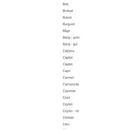
Britt
Brokad
Bukett
Burgund
Båge
Bärta - grön
Bärta - gul
Calypso
Capitol
Capitol
Capri
Carmen
Carmencita
Cayenne
Cecil
Ceylon
Ceylon - vit
Christel
Citro