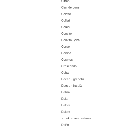
Citron
Clair de Lune
Colette
Colibri
Combi
Convito
Convito Spira
Corso
Cortina
Cosmos
Crescendo
Cuba
Dacca - gredelin
Dacca - ljusblå
Dahlia
Dala
Dalom
Dalom
dekornamn saknas
Delfin