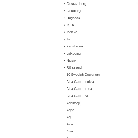
Gustavsberg
Göteborg
Höganäs
IKEA
Indiska
Jie
Karlskrona
Lidköping
Nittsjö
Rörstrand
10 Swedish Designers
A La Carte - ockra
A La Carte - rosa
A La Carte - vit
Adelborg
Agda
Agi
Aida
Alva