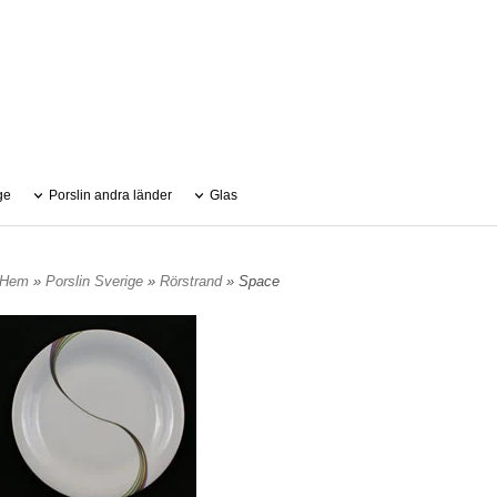
ge
Porslin andra länder
Glas
Hem
»
Porslin Sverige
»
Rörstrand
» Space