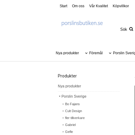
Start
Om oss
Vår Kvalitet
Köpvillkor
Nya produkter
Föremål
Porslin Sveri
Produkter
Nya produkter
Porslin Sverige
Bo Fajans
Cult Design
fler tillverkare
Gabriel
Gefle