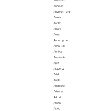
Amoroso
Anemon
Anemon - brun
Anette
Anette
Aniara
Anita
Anna - grön
Anna-Bell
Annika
Antoinette
Aptit
Aragona
Ariel
Arista
Aristokrat
Arizona
Arkad
Arosa
Aslög