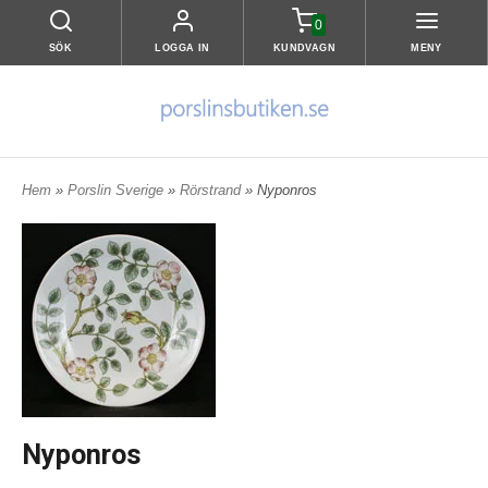
0
SÖK
LOGGA IN
KUNDVAGN
MENY
Hem
»
Porslin Sverige
»
Rörstrand
» Nyponros
Nyponros