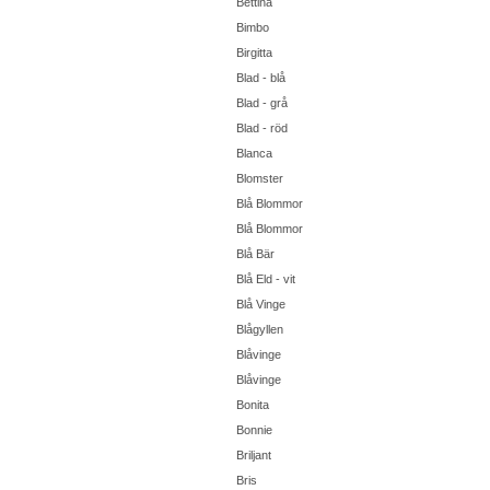
Bettina
Bimbo
Birgitta
Blad - blå
Blad - grå
Blad - röd
Blanca
Blomster
Blå Blommor
Blå Blommor
Blå Bär
Blå Eld - vit
Blå Vinge
Blågyllen
Blåvinge
Blåvinge
Bonita
Bonnie
Briljant
Bris