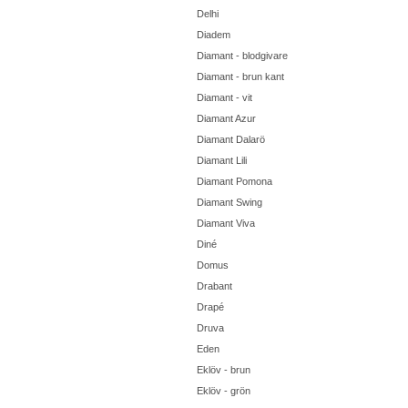
Delhi
Diadem
Diamant - blodgivare
Diamant - brun kant
Diamant - vit
Diamant Azur
Diamant Dalarö
Diamant Lili
Diamant Pomona
Diamant Swing
Diamant Viva
Diné
Domus
Drabant
Drapé
Druva
Eden
Eklöv - brun
Eklöv - grön