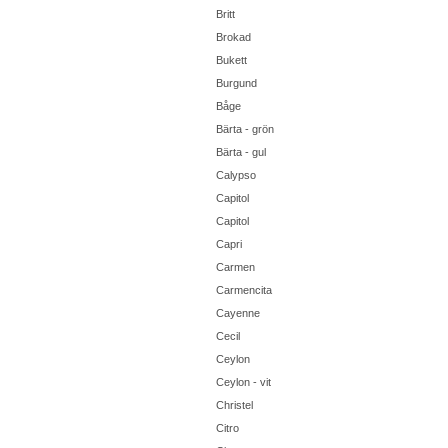
Britt
Brokad
Bukett
Burgund
Båge
Bärta - grön
Bärta - gul
Calypso
Capitol
Capitol
Capri
Carmen
Carmencita
Cayenne
Cecil
Ceylon
Ceylon - vit
Christel
Citro