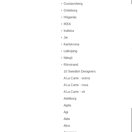
Gustavsberg
Göteborg
Höganäs
IKEA
Indiska
Jie
Karlskrona
Lidköping
Nittsjö
Rörstrand
10 Swedish Designers
A La Carte - ockra
A La Carte - rosa
A La Carte - vit
Adelborg
Agda
Agi
Aida
Alva