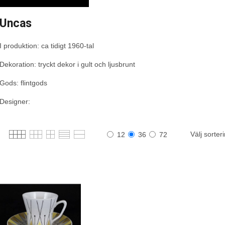
Uncas
I produktion: ca tidigt 1960-tal
Dekoration: tryckt dekor i gult och ljusbrunt
Gods: flintgods
Designer:
Välj sorter
12
36
72