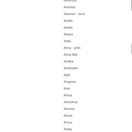
Amoroso
Anemon
Anemon - brun
Anette
Anette
Aniara
Anita
Anna - grön
Anna-Bell
Annika
Antoinette
Aptit
Aragona
Ariel
Arista
Aristokrat
Arizona
Arkad
Arosa
Aslög