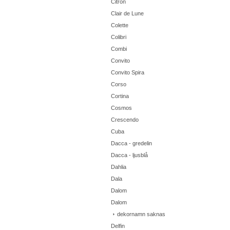
Citron
Clair de Lune
Colette
Colibri
Combi
Convito
Convito Spira
Corso
Cortina
Cosmos
Crescendo
Cuba
Dacca - gredelin
Dacca - ljusblå
Dahlia
Dala
Dalom
Dalom
dekornamn saknas
Delfin