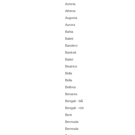
Astoria
Athena
Augusta
Aurora
Bahia
Balett
Bandero
Bankett
Batist
Beatrice
Bella
Bella
Bellona
Benares
Bengali - blå
Bengali - röd
Berit
Bermuda
Bermuda