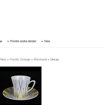
ge
Porslin andra länder
Glas
Hem
»
Porslin Sverige
»
Rörstrand
» Uncas