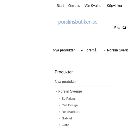
Start
Om oss
Vår Kvalitet
Köpvillkor
Nya produkter
Föremål
Porslin Sveri
Produkter
Nya produkter
Porslin Sverige
Bo Fajans
Cult Design
fler tillverkare
Gabriel
Gefle