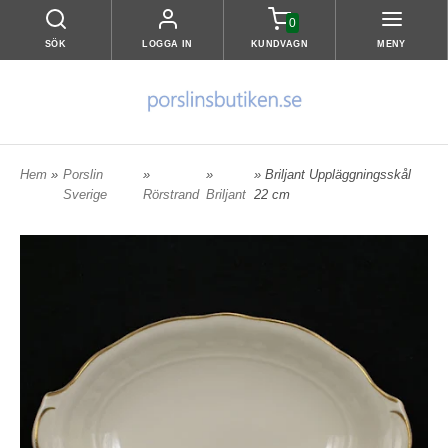
0
SÖK
LOGGA IN
KUNDVAGN
MENY
Hem
»
Porslin
»
»
» Briljant Uppläggningsskål
Sverige
Rörstrand
Briljant
22 cm