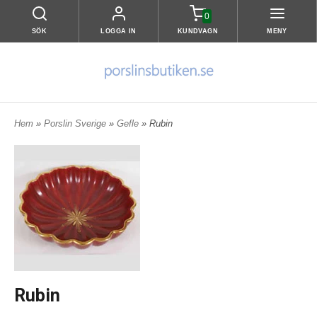
0
SÖK
LOGGA IN
KUNDVAGN
MENY
Hem
»
Porslin Sverige
»
Gefle
» Rubin
Rubin