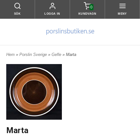
0
SÖK
LOGGA IN
KUNDVAGN
MENY
Hem
»
Porslin Sverige
»
Gefle
» Marta
Marta