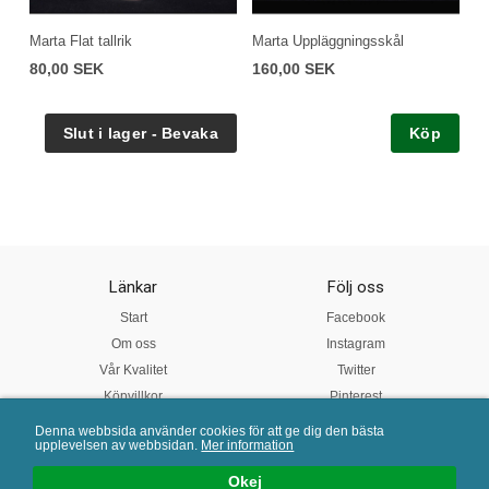
Marta Flat tallrik
Marta Uppläggningsskål
80,00 SEK
160,00 SEK
Köp
Länkar
Följ oss
Start
Facebook
Om oss
Instagram
Vår Kvalitet
Twitter
Köpvillkor
Pinterest
Denna webbsida använder cookies för att ge dig den bästa
upplevelsen av webbsidan.
Mer information
Mail:
info@porslinsbutiken.se
| Tel: 0730 - 45 40 04 | E-handelslösning från
eValent Group
Okej