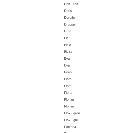
Delfi - röd
Doris
Dorothy
Droppar
Drott
Ek
Elsie
Elvira
Eva
Eva
Fenix
Flora
Flora
Flora
Florian
Florian
Flox - grön
Flox - gul
Fontana