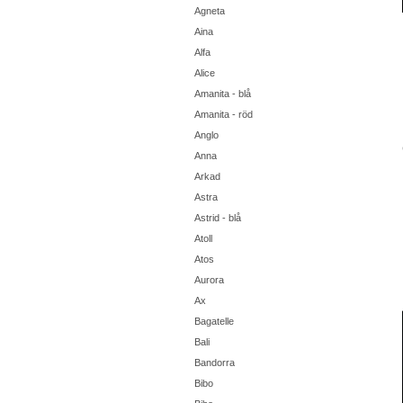
Agneta
Aina
Alfa
Alice
Amanita - blå
Amanita - röd
Anglo
Anna
Arkad
Astra
Astrid - blå
Atoll
Atos
Aurora
Ax
Bagatelle
Bali
Bandorra
Bibo