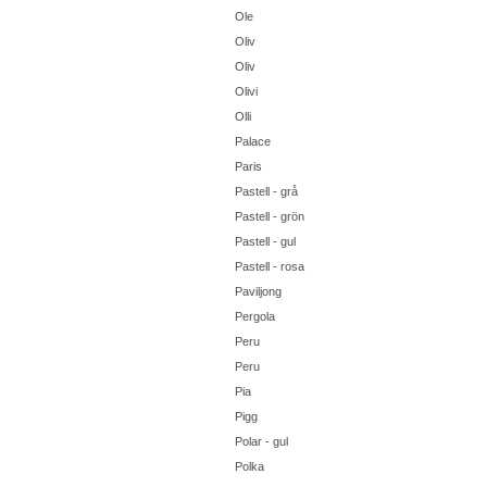
Ole
Oliv
Oliv
Olivi
Olli
Palace
Paris
Pastell - grå
Pastell - grön
Pastell - gul
Pastell - rosa
Paviljong
Pergola
Peru
Peru
Pia
Pigg
Polar - gul
Polka