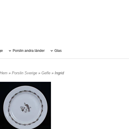
ge
Porslin andra länder
Glas
Hem
»
Porslin Sverige
»
Gefle
» Ingrid