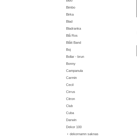
Bibo
Bimbo
Birka
Blad
Bladranka
Blå Ros
Blått Band
Boj
Bollar - brun
Bonny
Campanula
Carmin
Cecil
Cirrus
Citron
Club
Cuba
Darwin
Dekor 100
dekornamn saknas