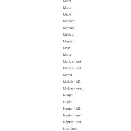
Marin
Marta
Maud
Menuett
Menuett
Mexico
Mignon
Molle
Mona
Monica - grå
Monica - röd
Morell
Mullbär - blå
Mullbär - svart
Neapel
Nejlika
Neptun - blå
Neptun - gul
Neptun - röd
Norrsken