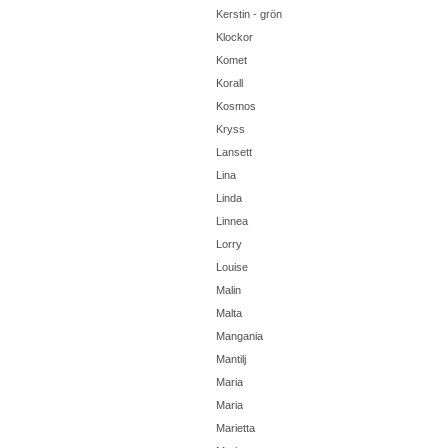
Kerstin - grön
Klockor
Komet
Korall
Kosmos
Kryss
Lansett
Lina
Linda
Linnea
Lorry
Louise
Malin
Malta
Mangania
Mantilj
Maria
Maria
Marietta