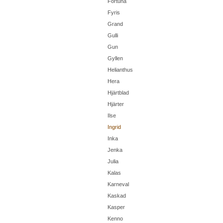
Fortuna
Fyris
Grand
Gulli
Gun
Gyllen
Helianthus
Hera
Hjärtblad
Hjärter
Ilse
Ingrid
Inka
Jenka
Julia
Kalas
Karneval
Kaskad
Kasper
Kenno