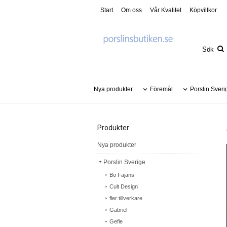
Start
Om oss
Vår Kvalitet
Köpvillkor
Nya produkter
Föremål
Porslin Sveri
Produkter
Nya produkter
Porslin Sverige
Bo Fajans
Cult Design
fler tillverkare
Gabriel
Gefle