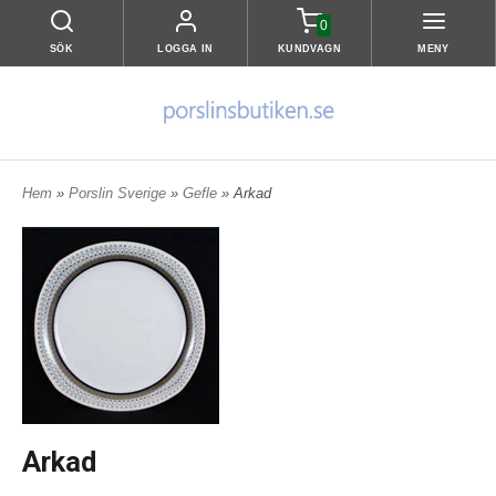
0
SÖK
LOGGA IN
KUNDVAGN
MENY
Hem
»
Porslin Sverige
»
Gefle
» Arkad
Arkad