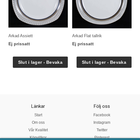
Arkad Assiett
Arkad Flat tallrik
Ej prissatt
Ej prissatt
Länkar
Följ oss
Start
Facebook
Om oss
Instagram
Vår Kvalitet
Twitter
Köpvillkor
Pinterest