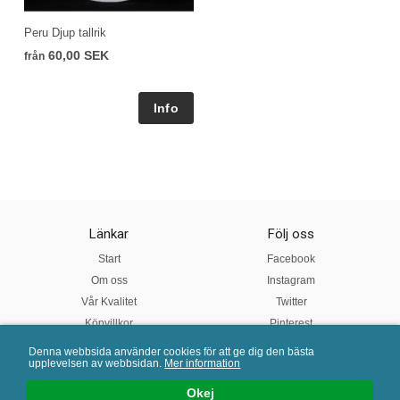
Peru Djup tallrik
60,00 SEK
från
Länkar
Följ oss
Start
Facebook
Om oss
Instagram
Vår Kvalitet
Twitter
Köpvillkor
Pinterest
Denna webbsida använder cookies för att ge dig den bästa
upplevelsen av webbsidan.
Mer information
Mail:
info@porslinsbutiken.se
| Tel: 0730 - 45 40 04 | E-handelslösning från
eValent Group
Okej