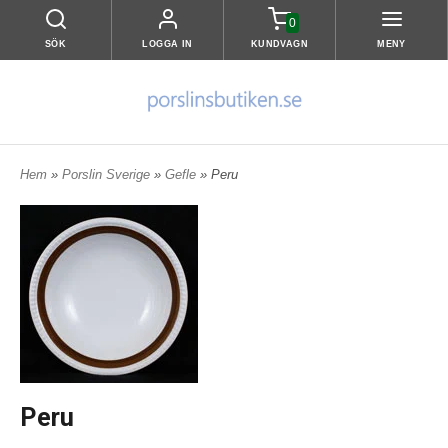
0
SÖK
LOGGA IN
KUNDVAGN
MENY
Hem
»
Porslin Sverige
»
Gefle
» Peru
Peru