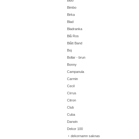
Bibo
Bimbo
Birka
Blad
Bladranka
Blå Ros
Blått Band
Boj
Bollar - brun
Bonny
Campanula
Carmin
Cecil
Cirrus
Citron
Club
Cuba
Darwin
Dekor 100
dekornamn saknas