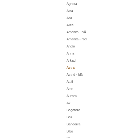
Agneta
Aina
Alfa
Alice
Amanita - blå
Amanita - röd
Anglo
Anna
Arkad
Astra
Astrid - blå
Atoll
Atos
Aurora
Ax
Bagatelle
Bali
Bandorra
Bibo