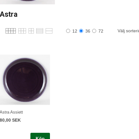
Astra
Välj sorter
12
36
72
Astra Assiett
80,00 SEK
Köp