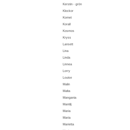
Kerstin - grön
Klockor
Komet
Korall
Kosmos
Kryss
Lansett
Lina
Linda
Linnea
Lorry
Louise
Malin
Malta
Mangania
Mantilj
Maria
Maria
Marietta