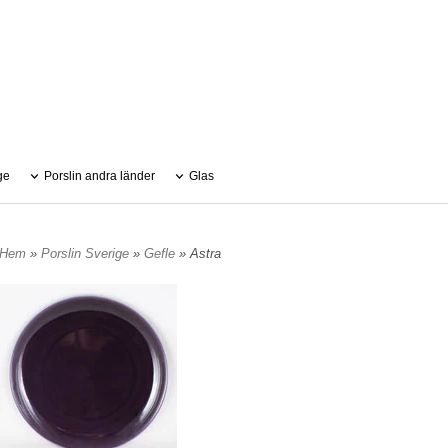
ge
Porslin andra länder
Glas
Hem
»
Porslin Sverige
»
Gefle
» Astra