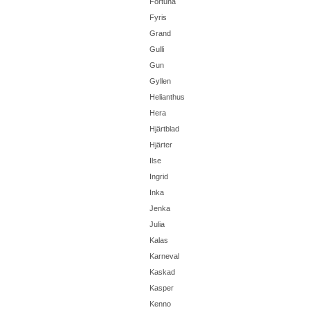
Fortuna
Fyris
Grand
Gulli
Gun
Gyllen
Helianthus
Hera
Hjärtblad
Hjärter
Ilse
Ingrid
Inka
Jenka
Julia
Kalas
Karneval
Kaskad
Kasper
Kenno