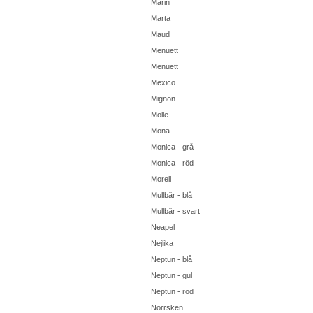
Marin
Marta
Maud
Menuett
Menuett
Mexico
Mignon
Molle
Mona
Monica - grå
Monica - röd
Morell
Mullbär - blå
Mullbär - svart
Neapel
Nejlika
Neptun - blå
Neptun - gul
Neptun - röd
Norrsken