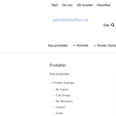
Start
Om oss
Vår Kvalitet
Köpvillkor
Nya produkter
Föremål
Porslin Sveri
Produkter
Nya produkter
Porslin Sverige
Bo Fajans
Cult Design
fler tillverkare
Gabriel
Gefle