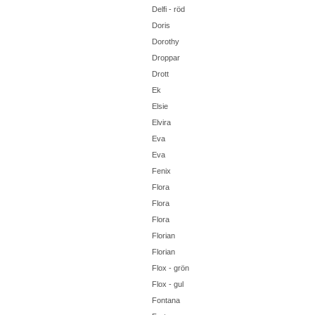
Delfi - röd
Doris
Dorothy
Droppar
Drott
Ek
Elsie
Elvira
Eva
Eva
Fenix
Flora
Flora
Flora
Florian
Florian
Flox - grön
Flox - gul
Fontana