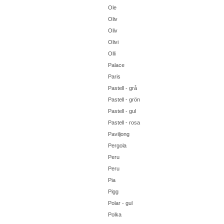
Ole
Oliv
Oliv
Olivi
Olli
Palace
Paris
Pastell - grå
Pastell - grön
Pastell - gul
Pastell - rosa
Paviljong
Pergola
Peru
Peru
Pia
Pigg
Polar - gul
Polka