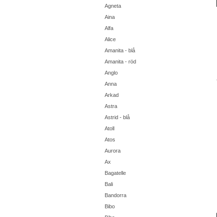
Agneta
Aina
Alfa
Alice
Amanita - blå
Amanita - röd
Anglo
Anna
Arkad
Astra
Astrid - blå
Atoll
Atos
Aurora
Ax
Bagatelle
Bali
Bandorra
Bibo