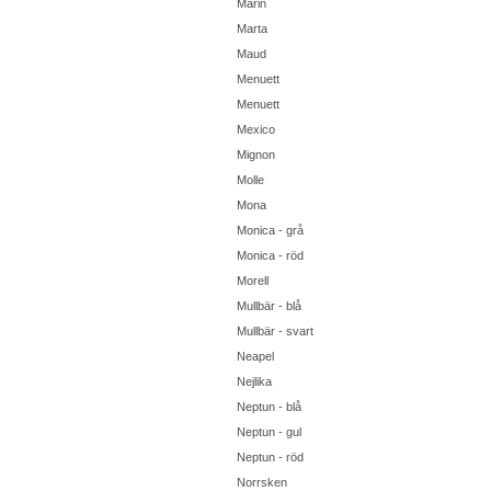
Marin
Marta
Maud
Menuett
Menuett
Mexico
Mignon
Molle
Mona
Monica - grå
Monica - röd
Morell
Mullbär - blå
Mullbär - svart
Neapel
Nejlika
Neptun - blå
Neptun - gul
Neptun - röd
Norrsken