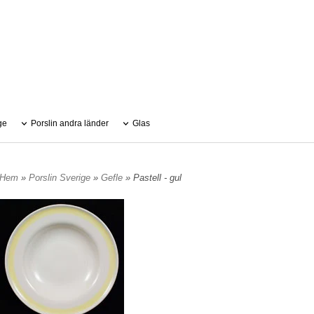
ge
Porslin andra länder
Glas
Hem
»
Porslin Sverige
»
Gefle
» Pastell - gul