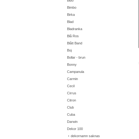
Bibo
Bimbo
Birka
Blad
Bladranka
Blå Ros
Blått Band
Boj
Bollar - brun
Bonny
Campanula
Carmin
Cecil
Cirrus
Citron
Club
Cuba
Darwin
Dekor 100
dekornamn saknas