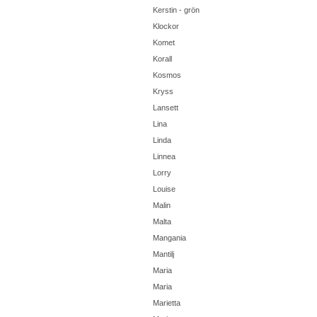
Kerstin - grön
Klockor
Komet
Korall
Kosmos
Kryss
Lansett
Lina
Linda
Linnea
Lorry
Louise
Malin
Malta
Mangania
Mantilj
Maria
Maria
Marietta