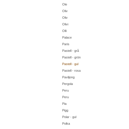
Ole
Oliv
Oliv
Olivi
Olli
Palace
Paris
Pastell - grå
Pastell - grön
Pastell - gul
Pastell - rosa
Paviljong
Pergola
Peru
Peru
Pia
Pigg
Polar - gul
Polka