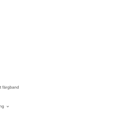
lt färgband
ing