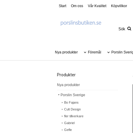
Start
Om oss
Vår Kvalitet
Köpvillkor
Nya produkter
Föremål
Porslin Sveri
Produkter
Nya produkter
Porslin Sverige
Bo Fajans
Cult Design
fler tillverkare
Gabriel
Gefle