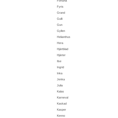
Fortuna
Fyris
Grand
Gulli
Gun
Gyllen
Helianthus
Hera
Hjärtblad
Hjärter
Ilse
Ingrid
Inka
Jenka
Julia
Kalas
Karneval
Kaskad
Kasper
Kenno