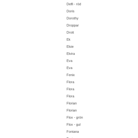
Delfi - röd
Doris
Dorothy
Droppar
Drott
Ek
Elsie
Elvira
Eva
Eva
Fenix
Flora
Flora
Flora
Florian
Florian
Flox - grön
Flox - gul
Fontana