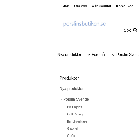
Start
Om oss
Vår Kvalitet
Köpvillkor
Nya produkter
Föremål
Porslin Sveri
Produkter
Nya produkter
Porslin Sverige
Bo Fajans
Cult Design
fler tillverkare
Gabriel
Gefle