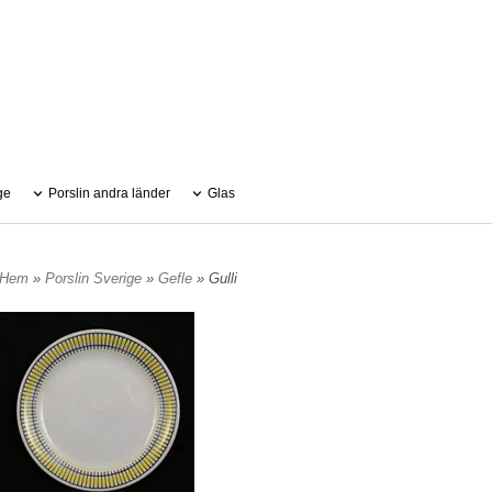
ge
Porslin andra länder
Glas
Hem
»
Porslin Sverige
»
Gefle
» Gulli