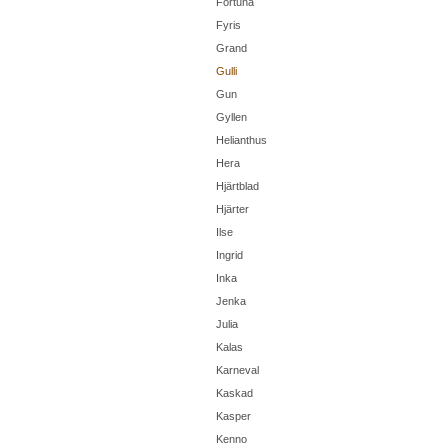
Fortuna
Fyris
Grand
Gulli
Gun
Gyllen
Helianthus
Hera
Hjärtblad
Hjärter
Ilse
Ingrid
Inka
Jenka
Julia
Kalas
Karneval
Kaskad
Kasper
Kenno