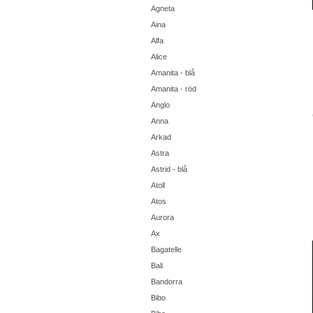
Agneta
Aina
Alfa
Alice
Amanita - blå
Amanita - röd
Anglo
Anna
Arkad
Astra
Astrid - blå
Atoll
Atos
Aurora
Ax
Bagatelle
Bali
Bandorra
Bibo