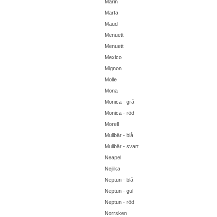
Marin
Marta
Maud
Menuett
Menuett
Mexico
Mignon
Molle
Mona
Monica - grå
Monica - röd
Morell
Mullbär - blå
Mullbär - svart
Neapel
Nejlika
Neptun - blå
Neptun - gul
Neptun - röd
Norrsken