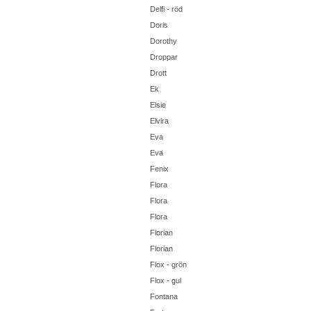
Delfi - röd
Doris
Dorothy
Droppar
Drott
Ek
Elsie
Elvira
Eva
Eva
Fenix
Flora
Flora
Flora
Florian
Florian
Flox - grön
Flox - gul
Fontana