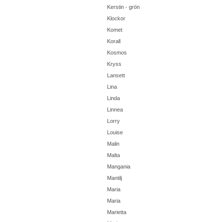
Kerstin - grön
Klockor
Komet
Korall
Kosmos
Kryss
Lansett
Lina
Linda
Linnea
Lorry
Louise
Malin
Malta
Mangania
Mantilj
Maria
Maria
Marietta