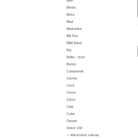
Bibo
Bimbo
Birka
Blad
Bladranka
Blå Ros
Blått Band
Boj
Bollar - brun
Bonny
Campanula
Carmin
Cecil
Cirrus
Citron
Club
Cuba
Darwin
Dekor 100
dekornamn saknas