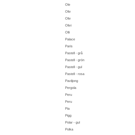
Ole
Oliv
Oliv
Olivi
Olli
Palace
Paris
Pastell - grå
Pastell - grön
Pastell - gul
Pastell - rosa
Paviljong
Pergola
Peru
Peru
Pia
Pigg
Polar - gul
Polka