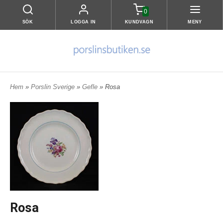
0
SÖK
LOGGA IN
KUNDVAGN
MENY
Hem
»
Porslin Sverige
»
Gefle
» Rosa
Rosa