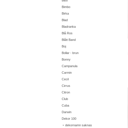
Bibo
Bimbo
Birka
Blad
Bladranka
Blå Ros
Blått Band
Boj
Bollar - brun
Bonny
Campanula
Carmin
Cecil
Cirrus
Citron
Club
Cuba
Darwin
Dekor 100
dekornamn saknas