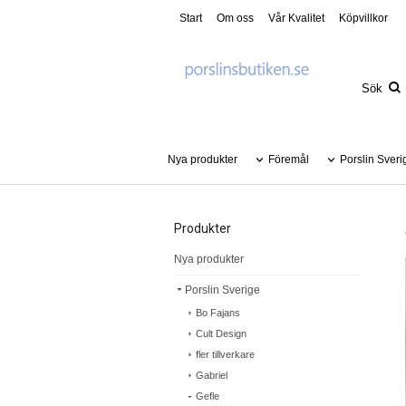
Start
Om oss
Vår Kvalitet
Köpvillkor
Nya produkter
Föremål
Porslin Sveri
Produkter
Nya produkter
Porslin Sverige
Bo Fajans
Cult Design
fler tillverkare
Gabriel
Gefle