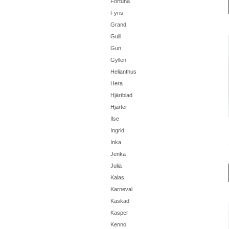
Fortuna
Fyris
Grand
Gulli
Gun
Gyllen
Helianthus
Hera
Hjärtblad
Hjärter
Ilse
Ingrid
Inka
Jenka
Julia
Kalas
Karneval
Kaskad
Kasper
Kenno