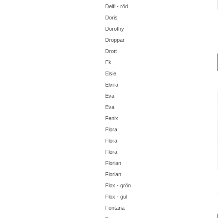
Delfi - röd
Doris
Dorothy
Droppar
Drott
Ek
Elsie
Elvira
Eva
Eva
Fenix
Flora
Flora
Flora
Florian
Florian
Flox - grön
Flox - gul
Fontana