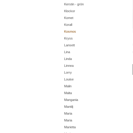
Kerstin - grön
Klockor
Komet
Korall
Kosmos
Kryss
Lansett
Lina
Linda
Linnea
Lorry
Louise
Malin
Malta
Mangania
Mantilj
Maria
Maria
Marietta