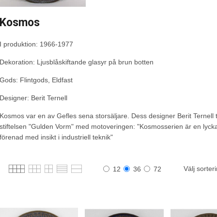
Kosmos
I produktion: 1966-1977
Dekoration: Ljusblåskiftande glasyr på brun botten
Gods: Flintgods, Eldfast
Designer: Berit Ternell
Kosmos var en av Gefles sena storsäljare. Dess designer Berit Ternell t
stiftelsen "Gulden Vorm" med motoveringen: "Kosmosserien är en lycka
förenad med insikt i industriell teknik"
Välj sorter
12
36
72