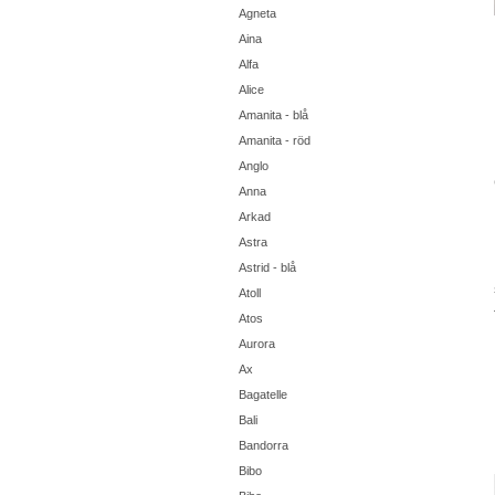
Agneta
Aina
Alfa
Alice
Amanita - blå
Amanita - röd
Anglo
Anna
Arkad
Astra
Astrid - blå
Atoll
Atos
Aurora
Ax
Bagatelle
Bali
Bandorra
Bibo