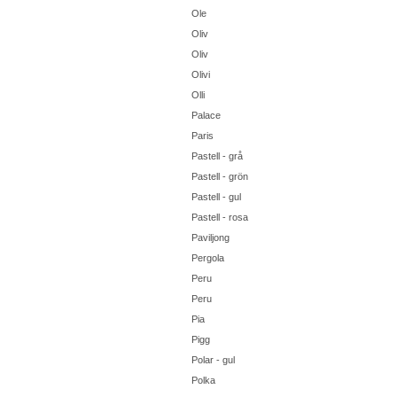
Ole
Oliv
Oliv
Olivi
Olli
Palace
Paris
Pastell - grå
Pastell - grön
Pastell - gul
Pastell - rosa
Paviljong
Pergola
Peru
Peru
Pia
Pigg
Polar - gul
Polka