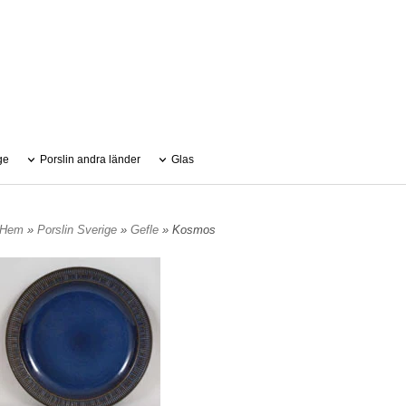
ge
Porslin andra länder
Glas
Hem
»
Porslin Sverige
»
Gefle
» Kosmos