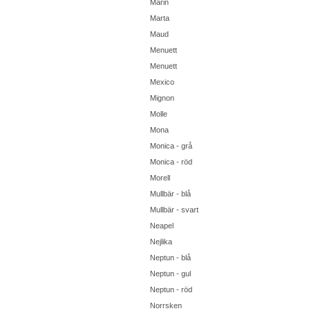
Marin
Marta
Maud
Menuett
Menuett
Mexico
Mignon
Molle
Mona
Monica - grå
Monica - röd
Morell
Mullbär - blå
Mullbär - svart
Neapel
Nejlika
Neptun - blå
Neptun - gul
Neptun - röd
Norrsken