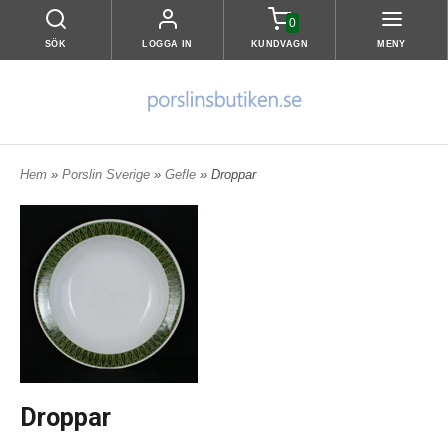
0
SÖK
LOGGA IN
KUNDVAGN
MENY
Hem
»
Porslin Sverige
»
Gefle
» Droppar
Droppar