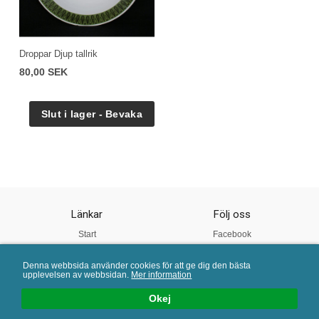
Droppar Djup tallrik
80,00 SEK
Länkar
Följ oss
Start
Facebook
Om oss
Instagram
Denna webbsida använder cookies för att ge dig den bästa
Vår Kvalitet
Twitter
upplevelsen av webbsidan.
Mer information
Köpvillkor
Pinterest
Okej