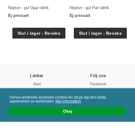
Neptun - gul Djup tallrik
Neptun - gul Flat tallrik
Ej prissatt
Ej prissatt
Länkar
Följ oss
Start
Facebook
Om oss
Instagram
Denna webbsida använder cookies för att ge dig den bästa
Vår Kvalitet
Twitter
upplevelsen av webbsidan.
Mer information
Köpvillkor
Pinterest
Okej
Mail:
info@porslinsbutiken.se
| Tel: 0730 - 45 40 04 | E-handelslösning från
eValent Group