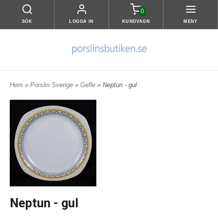
0
SÖK
LOGGA IN
KUNDVAGN
MENY
Hem
»
Porslin Sverige
»
Gefle
» Neptun - gul
Neptun - gul