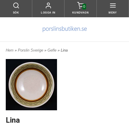
0
SÖK
LOGGA IN
KUNDVAGN
MENY
Hem
»
Porslin Sverige
»
Gefle
» Lina
Lina