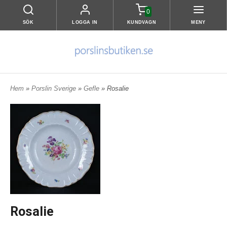
0
SÖK
LOGGA IN
KUNDVAGN
MENY
Hem
»
Porslin Sverige
»
Gefle
» Rosalie
Rosalie