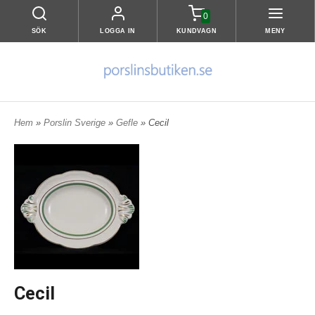
0
SÖK
LOGGA IN
KUNDVAGN
MENY
Hem
»
Porslin Sverige
»
Gefle
» Cecil
Cecil