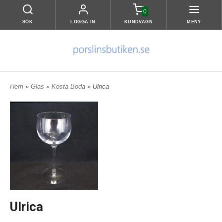
0
SÖK
LOGGA IN
KUNDVAGN
MENY
Hem
»
Glas
»
Kosta Boda
» Ulrica
Ulrica