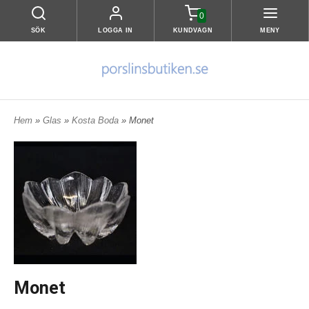
0
SÖK
LOGGA IN
KUNDVAGN
MENY
Hem
»
Glas
»
Kosta Boda
» Monet
Monet