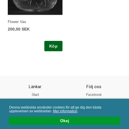
Flower Vas
200,00 SEK
Köp
Länkar
Följ oss
Start
Facebook
Om oss
Instagram
Denna webbsida använder cookies för att ge dig den bästa
Vår Kvalitet
Twitter
upplevelsen av webbsidan.
Mer information
Köpvillkor
Pinterest
Okej