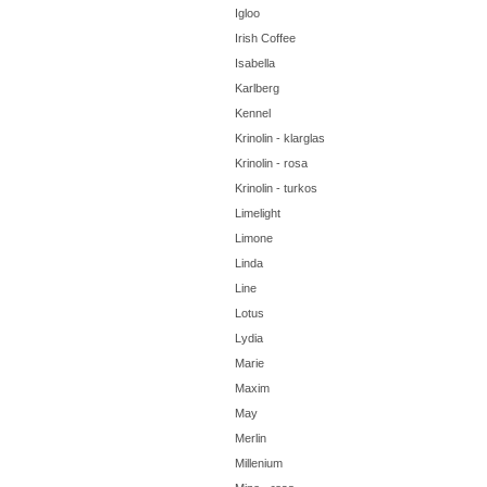
Igloo
Irish Coffee
Isabella
Karlberg
Kennel
Krinolin - klarglas
Krinolin - rosa
Krinolin - turkos
Limelight
Limone
Linda
Line
Lotus
Lydia
Marie
Maxim
May
Merlin
Millenium