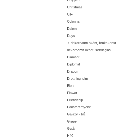
Calypso
Christmas
City
Colonna
Dalom
Days
dekornamn okänt, brukskonst
dekornamn okänt, servisglas
Diamant
Diplomat
Dragon
Drottningholm
Elon
Flower
Friendship
Fönstersmycke
Galaxy - blå
Grape
Gutår
H40