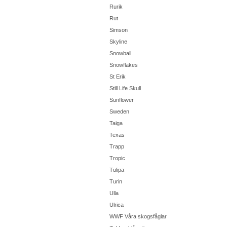
Rurik
Rut
Simson
Skyline
Snowball
Snowflakes
St Erik
Still Life Skull
Sunflower
Sweden
Taiga
Texas
Trapp
Tropic
Tulipa
Turin
Ulla
Ulrica
WWF Våra skogsfåglar