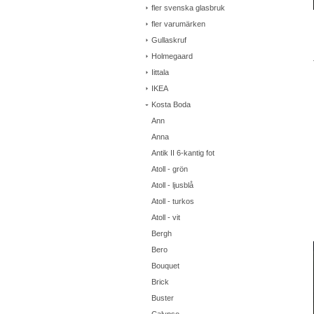
fler svenska glasbruk
fler varumärken
Gullaskruf
Holmegaard
Iittala
IKEA
Kosta Boda
Ann
Anna
Antik II 6-kantig fot
Atoll - grön
Atoll - ljusblå
Atoll - turkos
Atoll - vit
Bergh
Bero
Bouquet
Brick
Buster