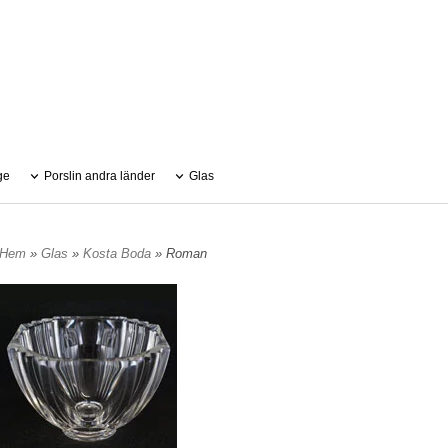
ge
Porslin andra länder
Glas
Hem
»
Glas
»
Kosta Boda
» Roman