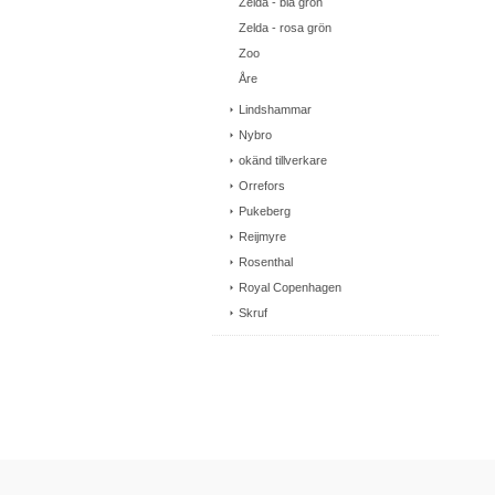
Zelda - blå grön
Zelda - rosa grön
Zoo
Åre
Lindshammar
Nybro
okänd tillverkare
Orrefors
Pukeberg
Reijmyre
Rosenthal
Royal Copenhagen
Skruf